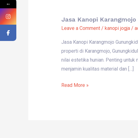
←
Jasa Kanopi Karangmojo 
Jasa
Leave a Comment
/
kanopi jogja
/
a
Kanopi
Karangmojo
Jasa Kanopi Karangmojo Gunungkidu
Gunungkidul:
properti di Karangmojo, Gunungkidul
Solusi
nilai estetika hunian. Penting untu
Pemasangan
menjamin kualitas material dan […]
Kanopi
Minimalis
Read More »
Bergaransi