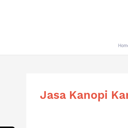
Skip
to
content
Hom
Jasa Kanopi Ka