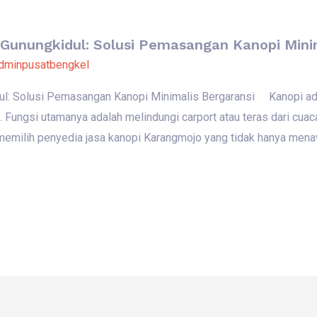
Gunungkidul: Solusi Pemasangan Kanopi Minim
dminpusatbengkel
l: Solusi Pemasangan Kanopi Minimalis Bergaransi Kanopi adal
. Fungsi utamanya adalah melindungi carport atau teras dari cua
k memilih penyedia jasa kanopi Karangmojo yang tidak hanya mena