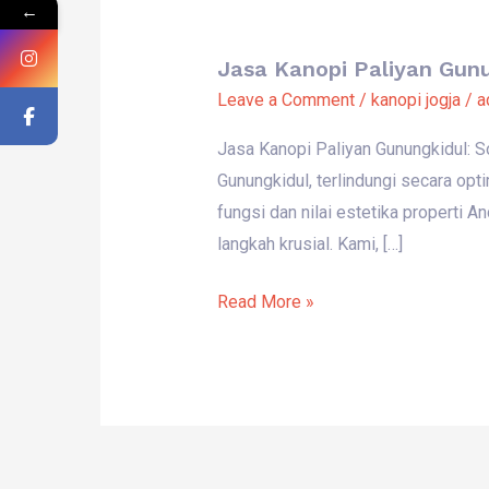
←
Jasa Kanopi Paliyan Gunu
Jasa
Leave a Comment
/
kanopi jogja
/
a
Kanopi
Paliyan
Jasa Kanopi Paliyan Gunungkidul: 
Gunungkidul:
Gunungkidul, terlindungi secara opt
Solusi
fungsi dan nilai estetika properti 
Profesional
langkah krusial. Kami, […]
untuk
Kanopi
Read More »
Teras
dan
Carport
Anda