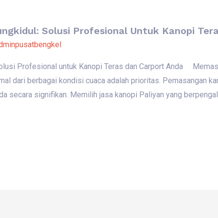
ngkidul: Solusi Profesional Untuk Kanopi Ter
dminpusatbengkel
Solusi Profesional untuk Kanopi Teras dan Carport Anda Memast
imal dari berbagai kondisi cuaca adalah prioritas. Pemasangan k
Anda secara signifikan. Memilih jasa kanopi Paliyan yang berpeng