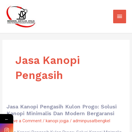
Skip
Main
to
Men
content
Jasa Kanopi
Pengasih
Jasa Kanopi Pengasih Kulon Progo: Solusi
Jasa
Kanopi Minimalis Dan Modern Bergaransi
Kanopi
←
Leave a Comment
/
kanopi jogja
/
adminpusatbengkel
Pengasih
Kulon