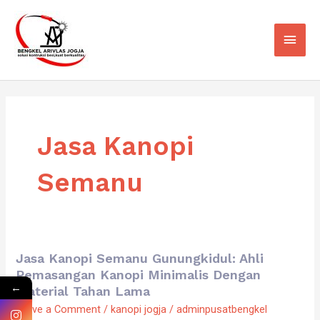
Skip
Main
to
Men
content
Jasa Kanopi
Semanu
Jasa Kanopi Semanu Gunungkidul: Ahli
Jasa
Pemasangan Kanopi Minimalis Dengan
Kanopi
←
Material Tahan Lama
Semanu
Leave a Comment
/
kanopi jogja
/
adminpusatbengkel
Gunungkidul: