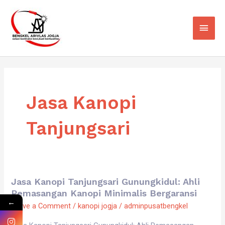
Skip
Main
to
Men
content
Jasa Kanopi
Tanjungsari
Jasa Kanopi Tanjungsari Gunungkidul: Ahli
Jasa
Pemasangan Kanopi Minimalis Bergaransi
Kanopi
←
Leave a Comment
/
kanopi jogja
/
adminpusatbengkel
Tanjungsari
Gunungkidul: