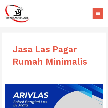
Skip
Main
to
Men
content
Jasa Las Pagar
Rumah Minimalis
Jasa
Las
Pagar
Besi