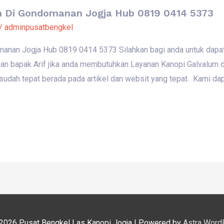
m Di Gondomanan Jogja Hub 0819 0414 5373
/
adminpusatbengkel
manan Jogja Hub 0819 0414 5373 Silahkan bagi anda untuk dap
n bapak Arif jika anda membutuhkan Layanan Kanopi Galvalum 
udah tepat berada pada artikel dan websit yang tepat. Kami dap
 2026
Pusat Bengkel Las Kanopi Jogja
| Powered by
Astra Word