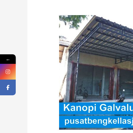
Layanan
Kanopi
Galvalum
Di
Gondomanan
←
Jogja
Hub
0819
0414
5373