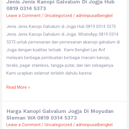
Jenis Jenis Kanopi Galvalum Di Jogja Hub
Jenis
0819 0314 5373
Jenis
Leave a Comment
/
Uncategorized
/
adminpusatbengkel
Kanopi
Galvalum
Jenis Jenis Kanopi Galvalum di Jogja Hub 0819 0314 5373
di
Jenis Jenis Kanopi Galvalum di Jogja. WhatsApp 0819 0314
Jogja
5373 untuk pemesanan dan pemesanan akanopi galvalum di
Hub
Jogja dengan kualitas terbaik. Kami Bengkel Las Arif
0819
melayani berbagai pembuatan berbagai macam kanopi,
0314
teralis, pagar stainless, tangga putar, dan lain sebagainya.
5373
Kami ucapkan selamat terlebih dahulu karena
Read More »
Harga Kanopi Galvalum Jogja Di Moyudan
Harga
Sleman WA 0819 0314 5373
Kanopi
Leave a Comment
/
Uncategorized
/
adminpusatbengkel
Galvalum