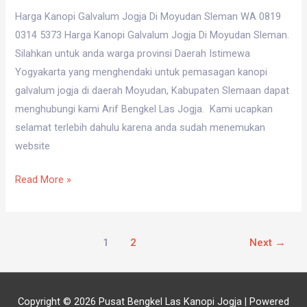
Jogja
Harga Kanopi Galvalum Jogja Di Moyudan Sleman WA 0819
Di
0314 5373 Harga Kanopi Galvalum Jogja Di Moyudan Sleman.
Moyudan
Silahkan untuk anda warga provinsi Daerah Istimewa
Sleman
Yogyakarta yang menghendaki untuk pemasagan kanopi
WA
galvalum jogja di daerah Moyudan, Kabupaten Slemaan dapat
0819
menghubungi kami Arif Bengkel Las Jogja. Kami ucapkan
0314
selamat terlebih dahulu karena anda sudah menemukan
5373
website
Read More »
1
2
Next
→
Copyright © 2026
Pusat Bengkel Las Kanopi Jogja
| Powered