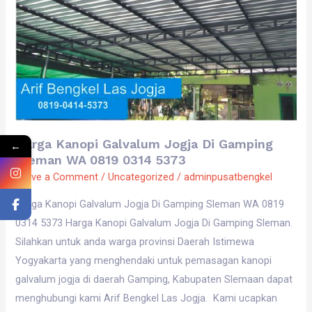
Jogja
Di
Gamping
Sleman
WA
0819
0314
5373
Harga Kanopi Galvalum Jogja Di Gamping
←
Sleman WA 0819 0314 5373
Leave a Comment
/
Uncategorized
/
adminpusatbengkel
Harga Kanopi Galvalum Jogja Di Gamping Sleman WA 0819
0314 5373 Harga Kanopi Galvalum Jogja Di Gamping Sleman.
Silahkan untuk anda warga provinsi Daerah Istimewa
Yogyakarta yang menghendaki untuk pemasagan kanopi
galvalum jogja di daerah Gamping, Kabupaten Slemaan dapat
menghubungi kami Arif Bengkel Las Jogja. Kami ucapkan