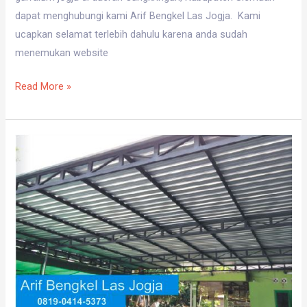
dapat menghubungi kami Arif Bengkel Las Jogja. Kami
ucapkan selamat terlebih dahulu karena anda sudah
menemukan website
Read More »
Harga
Kanopi
Galvalum
Jogja
Di
Berbah
Sleman
WA
0819