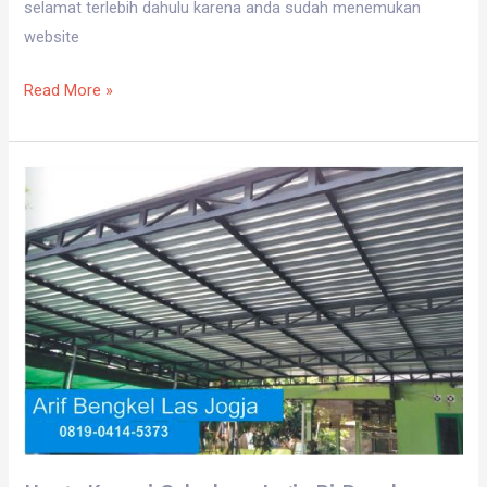
selamat terlebih dahulu karena anda sudah menemukan
website
Read More »
Harga
Kanopi
Galvalum
Jogja
Di
Depok
Sleman
WA
0819
0314
5373