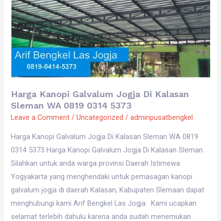
Di
Kalasan
Sleman
WA
0819
0314
5373
Harga Kanopi Galvalum Jogja Di Kalasan
Sleman WA 0819 0314 5373
Leave a Comment
/
Uncategorized
/
adminpusatbengkel
Harga Kanopi Galvalum Jogja Di Kalasan Sleman WA 0819
0314 5373 Harga Kanopi Galvalum Jogja Di Kalasan Sleman.
Silahkan untuk anda warga provinsi Daerah Istimewa
Yogyakarta yang menghendaki untuk pemasagan kanopi
galvalum jogja di daerah Kalasan, Kabupaten Slemaan dapat
menghubungi kami Arif Bengkel Las Jogja. Kami ucapkan
selamat terlebih dahulu karena anda sudah menemukan