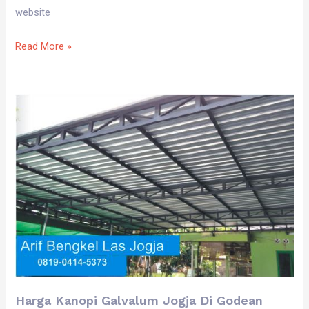
website
Read More »
Harga
Kanopi
Galvalum
Jogja
Di
Godean
Sleman
WA
0819
0314
5373
Harga Kanopi Galvalum Jogja Di Godean