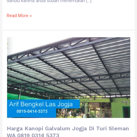
dahulu karena anda sudah menemukan […]
Read More »
Harga
Kanopi
Galvalum
Jogja
Di
Turi
Sleman
WA
0819
0314
5373
Harga Kanopi Galvalum Jogja Di Turi Sleman
WA 0819 0314 5373