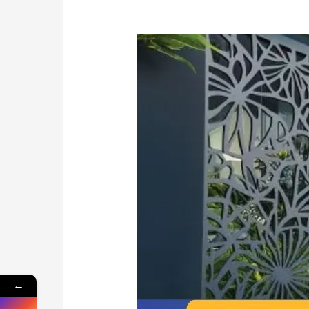
Pagar
Minimalis
Wates:
Solusi
Keamanan
Elegan
untuk
Hunian
di
Pusat
Kulon
Progo
←