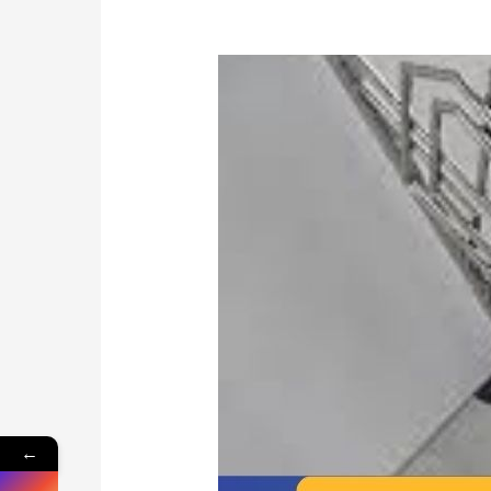
Meningkatkan
Nilai
Properti:
Penyedia
Railing
Tangga
Minimalis
Depok
Bergaransi
dan
Teruji
←