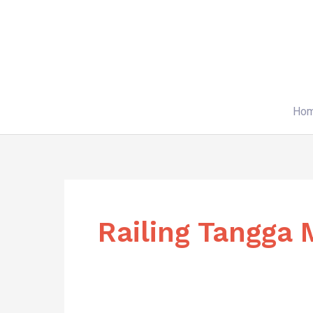
Skip
to
content
Ho
Railing Tangga 