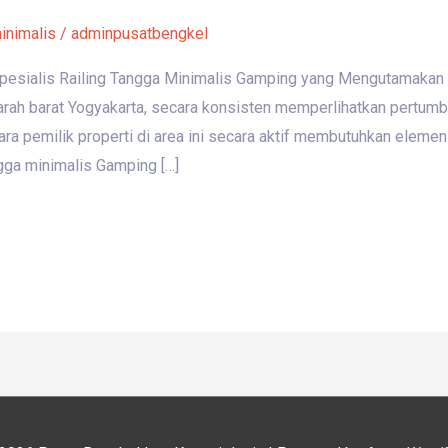
minimalis
/
adminpusatbengkel
Spesialis Railing Tangga Minimalis Gamping yang Mengutamaka
 arah barat Yogyakarta, secara konsisten memperlihatkan pertu
ara pemilik properti di area ini secara aktif membutuhkan elem
ngga minimalis Gamping […]