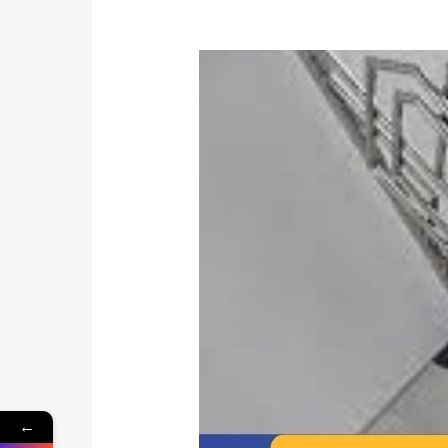
Estetika
dan
Keamanan
Terdepan:
Spesialis
Railing
Tangga
Minimalis
Gamping
yang
Mengutamakan
Kualitas
←