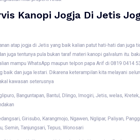
vis Kanopi Jogja Di Jetis Jo
n atap jogja di Jetis yang baik kalian patut hati-hati dan juga 
dan juga tentunya pula bukan taraf materi kanopi galvalum itu. ba
 kalian mampu WhatsApp maupun telpon papa Arif di 0819 0414 537
 baik dan juga lestari. Dikarena keterampilan kita melayani sel
akal kawasan seterusnya
puro, Banguntapan, Bantul, Dlingo, Imogiri, Jetis, welas, Kretek,
ndakan
angsari, Girisubo, Karangmojo, Ngawen, Nglipar, Paliyan, Pangga
, Semin, Tanjungsari, Tepus, Wonosari