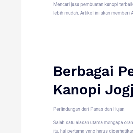
Mencari jasa pembuatan kanopi terbaik 
lebih mudah. Artikel ini akan memberi 
Berbagai P
Kanopi Jogj
Perlindungan dari Panas dan Hujan
Salah satu alasan utama mengapa oran
itu, hal pertama yang harus diperhat