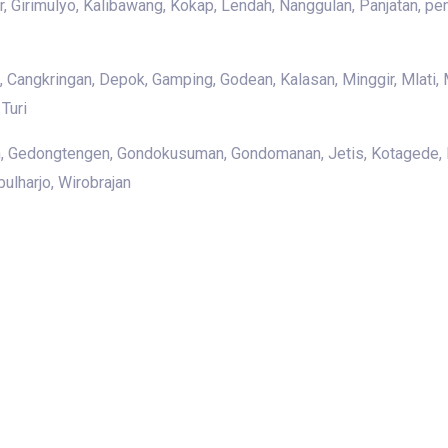
lur, Girimulyo, Kalibawang, Kokap, Lendah, Nanggulan, Panjatan, p
 Cangkringan, Depok, Gamping, Godean, Kalasan, Minggir, Mlati
Turi
an, Gedongtengen, Gondokusuman, Gondomanan, Jetis, Kotagede, K
ulharjo, Wirobrajan