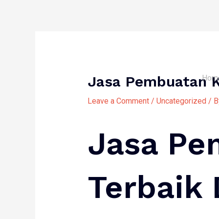
Skip
to
content
Jasa Pembuatan Ka
Hom
Leave a Comment
/
Uncategorized
/ 
Jasa Pe
Terbaik 