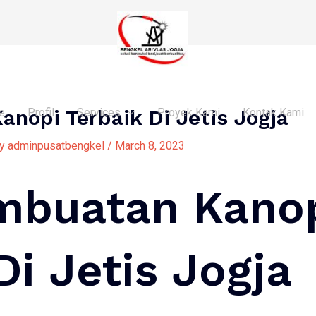
nopi Terbaik Di Jetis Jogja
e
Profil
Services
Proyek Kami
Kontak Kami
By
adminpusatbengkel
/
March 8, 2023
mbuatan Kano
Di Jetis Jogja