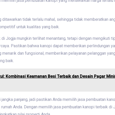
n memilih jasa pembuatan kanopi yang menawarkan harga terlalu
 ditawarkan tidak terlalu mahal, sehingga tidak memberatkan an
petitif untuk kualitas yang baik.
 di Jogja mungkin terlihat menantang, tetapi dengan mengikuti t
rcaya. Pastikan bahwa kanopi dapat memberikan perlindungan y
ang menarik dan fungsional, memberikan pelayanan pelanggan yan
ng baik.
tul: Kombinasi Keamanan Besi Terbaik dan Desain Pagar Mini
i jangka panjang, jadi pastikan Anda memilih jasa pembuatan kan
 rumah Anda. Dengan memilih jasa pembuatan kanopi terbaik di
gkatkan nilai properti Anda.