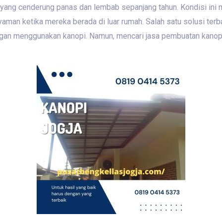
 yang cenderung panas dan lembab sepanjang tahun. Kondisi ini
man ketika mereka berada di luar rumah. Salah satu solusi terb
ngan menggunakan kanopi. Namun, mencari jasa pembuatan kanopi 