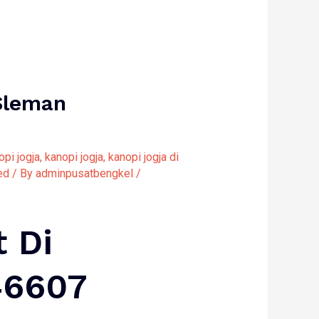
Sleman
opi jogja
,
kanopi jogja
,
kanopi jogja di
ed
/ By
adminpusatbengkel
/
t Di
46607