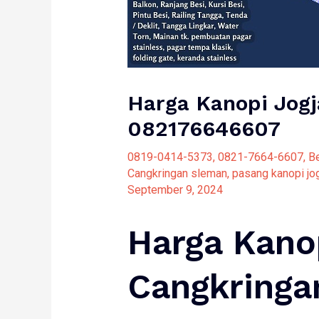
Harga Kanopi Jogj
082176646607
0819-0414-5373
,
0821-7664-6607
,
Be
Cangkringan sleman
,
pasang kanopi jo
September 9, 2024
Harga Kanop
Cangkring