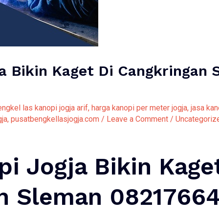
a Bikin Kaget Di Cangkringan 
ngkel las kanopi jogja arif
,
harga kanopi per meter jogja
,
jasa kan
gja
,
pusatbengkellasjogja.com
/
Leave a Comment
/
Uncategoriz
i Jogja Bikin Kage
an Sleman 0821766