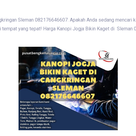
ngkringan Sleman 082176646607. Apakah Anda sedang mencari kan
di tempat yang tepat! Harga Kanopi Jogja Bikin Kaget di Sleman