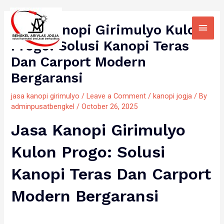
Skip
Main
to
Jasa Kanopi Girimulyo Kulon
Men
content
Progo: Solusi Kanopi Teras
Dan Carport Modern
Bergaransi
jasa kanopi girimulyo
/
Leave a Comment
/
kanopi jogja
/ By
adminpusatbengkel
/
October 26, 2025
Jasa Kanopi Girimulyo
Kulon Progo: Solusi
Kanopi Teras Dan Carport
Modern Bergaransi