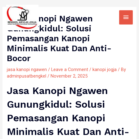
Skip
Main
to
Jasa Kanopi Ngawen
Men
content
Gunungkidul: Solusi
Pemasangan Kanopi
Minimalis Kuat Dan Anti-
Bocor
jasa kanopi ngawen
/
Leave a Comment
/
kanopi jogja
/ By
adminpusatbengkel
/
November 2, 2025
Jasa Kanopi Ngawen
Gunungkidul: Solusi
Pemasangan Kanopi
Minimalis Kuat Dan Anti-