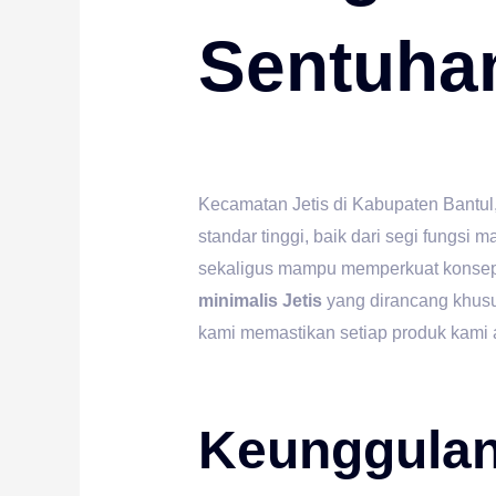
Sentuhan
Kecamatan Jetis di Kabupaten Bantul,
standar tinggi, baik dari segi fung
sekaligus mampu memperkuat konsep d
minimalis Jetis
yang dirancang khusu
kami memastikan setiap produk kami a
Keunggulan