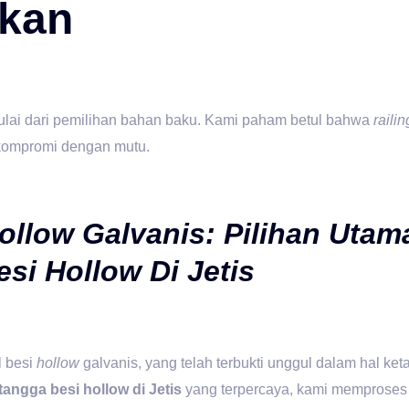
kan
ulai dari pemilihan bahan baku. Kami paham betul bahwa
railin
rkompromi dengan mutu.
ollow Galvanis: Pilihan Uta
si Hollow Di Jetis
l besi
hollow
galvanis, yang telah terbukti unggul dalam hal ke
tangga besi hollow di Jetis
yang terpercaya, kami memproses m