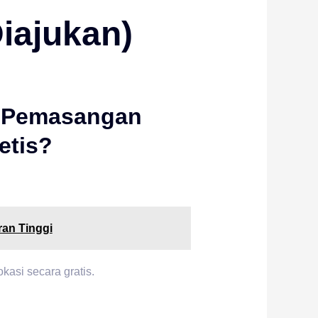
iajukan)
i Pemasangan
etis?
ran Tinggi
kasi secara gratis.