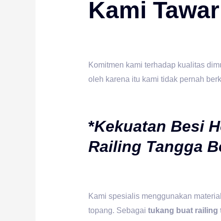
Kami Tawar
Komitmen kami terhadap kualitas dim
oleh karena itu kami tidak pernah be
*
Kekuatan Besi H
Railing Tangga Be
Kami spesialis menggunakan materia
topang. Sebagai
tukang buat railing 