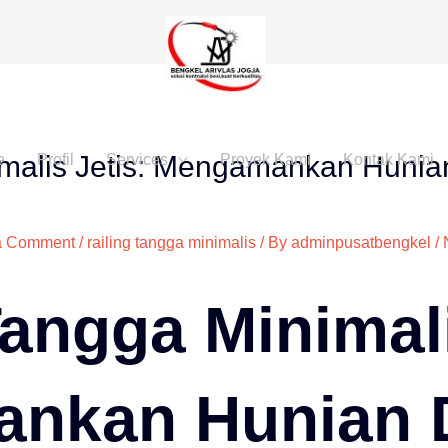
imalis Jetis: Mengamankan Huni
e
Profil
Services
Proyek Kami
Kontak Kami
a Comment
/
railing tangga minimalis
/ By
adminpusatbengkel
/
Tangga Minimali
nkan Hunian 