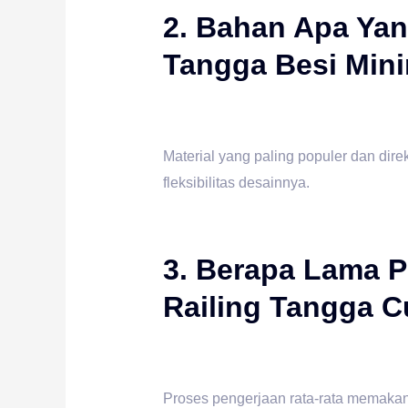
2. Bahan Apa Yan
Tangga Besi Minim
Material yang paling populer dan di
fleksibilitas desainnya.
3. Berapa Lama P
Railing Tangga 
Proses pengerjaan rata-rata memakan 