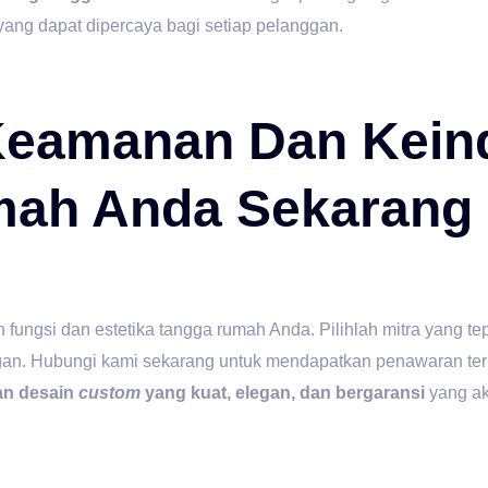
yang dapat dipercaya bagi setiap pelanggan.
Keamanan Dan Kein
mah Anda Sekarang
 fungsi dan estetika tangga rumah Anda. Pilihlah mitra yang te
gan. Hubungi kami sekarang untuk mendapatkan penawaran ter
gan desain
custom
yang kuat, elegan, dan bergaransi
yang a