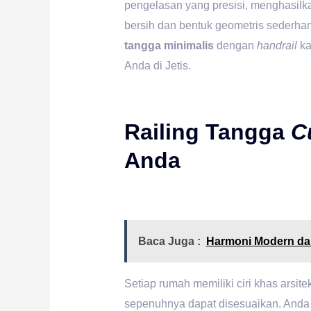
pengelasan yang presisi, menghasilk
bersih dan bentuk geometris sederhan
tangga minimalis
dengan
handrail
ka
Anda di Jetis.
Railing Tangga
C
Anda
Baca Juga :
Harmoni Modern dan
Setiap rumah memiliki ciri khas arsi
sepenuhnya dapat disesuaikan. Anda