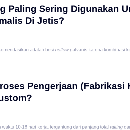
g Paling Sering Digunakan U
alis Di Jetis?
rekomendasikan adalah besi
hollow
galvanis karena kombinasi ke
roses Pengerjaan (fabrikasi
Custom?
waktu 10-18 hari kerja, tergantung dari panjang total
railing
dan