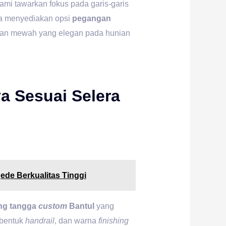
mi tawarkan fokus pada garis-garis
uga menyediakan opsi
pegangan
san mewah yang elegan pada hunian
a Sesuai Selera
ede Berkualitas Tinggi
ing tangga
custom
Bantul
yang
 bentuk
handrail
, dan warna
finishing