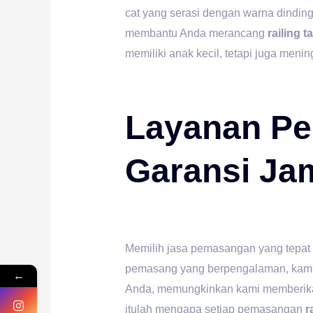
cat yang serasi dengan warna dinding 
membantu Anda merancang
railing 
memiliki anak kecil, tetapi juga menin
Layanan Pe
Garansi Ja
Memilih jasa pemasangan yang tepat
pemasang yang berpengalaman, kami m
←
Anda, memungkinkan kami memberikan l
itulah mengapa setiap pemasangan
r