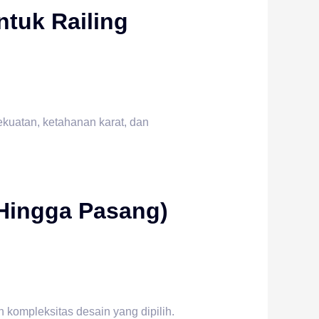
ntuk Railing
kuatan, ketahanan karat, dan
 Hingga Pasang)
 kompleksitas desain yang dipilih.