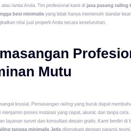
atau lantai Anda. Tim profesional kami di
jasa pasang railing 
tangga besi minimalis
yang tidak hanya memenuhi standar keam
gkatkan nilai jual properti Anda secara keseluruhan.
masangan Profesio
minan Mutu
 sangat krusial. Pemasangan
railing
yang buruk dapat membaha
enjamin proses instalasi yang cepat, akurat, dan tanpa cela.
ayanan survei dan konsultasi desain gratis. Kami berdiri di b
ailing tangga minimalis Jetis
dilengkapi dengan garansi resmi.