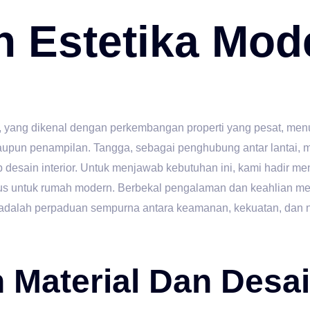
 Estetika Mod
 yang dikenal dengan perkembangan properti yang pesat, menun
si maupun penampilan. Tangga, sebagai penghubung antar lanta
esain interior. Untuk menjawab kebutuhan ini, kami hadir m
s untuk rumah modern. Berbekal pengalaman dan keahlian men
dalah perpaduan sempurna antara keamanan, kekuatan, dan nila
 Material Dan Desa