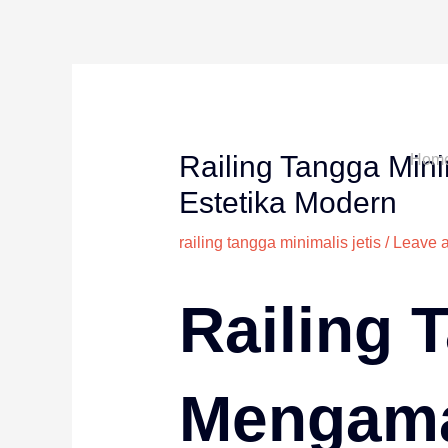
Skip
to
content
Railing Tangga Min
Hom
Estetika Modern
railing tangga minimalis jetis
/
Leave 
Railing 
Mengama