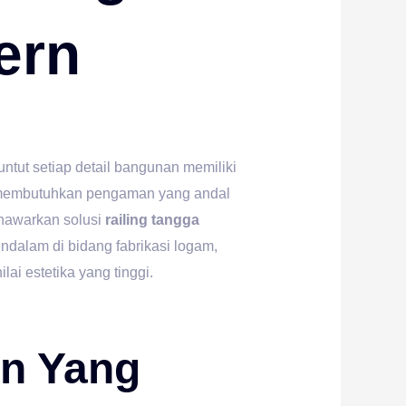
ern
tut setiap detail bangunan memiliki
i, membutuhkan pengaman yang andal
enawarkan solusi
railing tangga
dalam di bidang fabrikasi logam,
i estetika yang tinggi.
in Yang