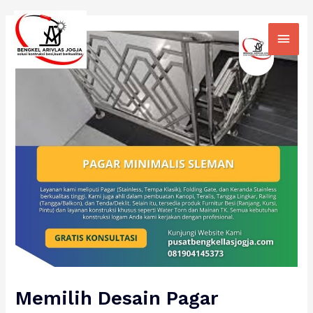
Skip
Main
to
Men
content
Memilih Desain Pagar