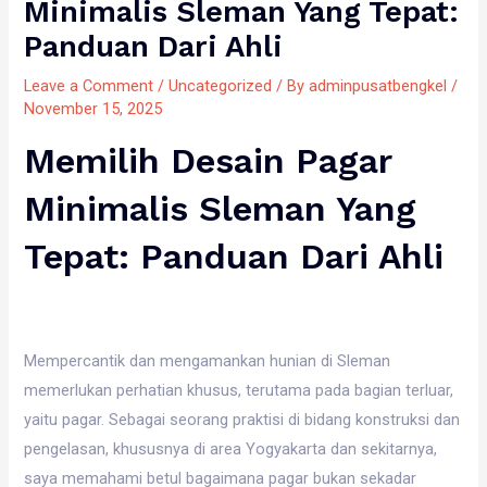
Minimalis Sleman Yang Tepat:
Panduan Dari Ahli
Leave a Comment
/
Uncategorized
/ By
adminpusatbengkel
/
November 15, 2025
Memilih Desain Pagar
Minimalis Sleman Yang
Tepat: Panduan Dari Ahli
Mempercantik dan mengamankan hunian di Sleman
memerlukan perhatian khusus, terutama pada bagian terluar,
yaitu pagar. Sebagai seorang praktisi di bidang konstruksi dan
pengelasan, khususnya di area Yogyakarta dan sekitarnya,
saya memahami betul bagaimana pagar bukan sekadar