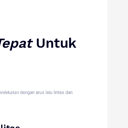
Tepat
Untuk
erdekatan
dengan arus lalu lintas dan
litas