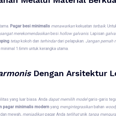
utama.
Pagar besi minimalis
menawarkan
kekuatan
terbaik
. Unt
sangat
merekomendasikan
besi
hollow galvanis
. Lapisan
galva
mping
tetap
kokoh dan
terhindar
dari pelapukan.
Jangan
pernah
 minimal 1.6mm untuk kerangka utama.
armonis
Dengan Arsitektur L
ilitas yang luar biasa. Anda
dapat
memilih
model
garis-garis tega
n pagar minimalis modern
yang
mengintegrasikan
bahan
wood
 dan mewah,
menjadikan
pagar Anda
terlihat
unik
tanpa
mengura