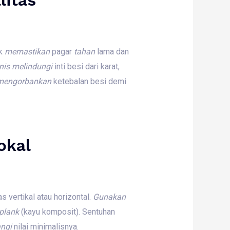
uk
memastikan
pagar
tahan
lama dan
nis
melindungi
inti besi dari karat,
mengorbankan
ketebalan besi demi
okal
s vertikal atau horizontal.
Gunakan
plank
(kayu komposit). Sentuhan
ngi
nilai minimalisnya.