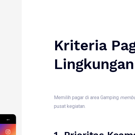
Kriteria Pa
Lingkunga
Memilih pagar di area Gamping
membu
pusat kegiatan.
←
1. Prioritas Keam