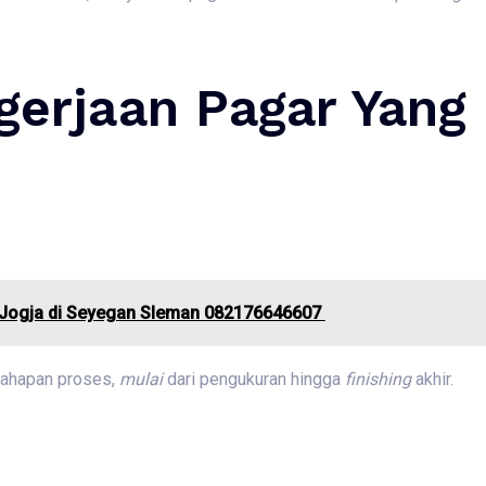
gerjaan Pagar Yang
 Jogja di Seyegan Sleman 082176646607
tahapan proses,
mulai
dari pengukuran hingga
finishing
akhir.