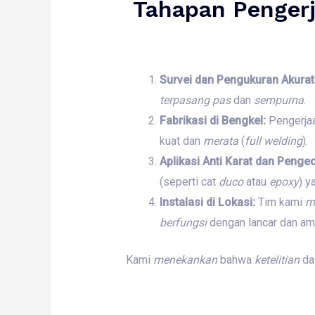
Tahapan Penger
Survei dan Pengukuran Akurat
terpasang
pas
dan
sempurna
.
Fabrikasi di Bengkel:
Pengerjaa
kuat dan
merata
(
full welding
).
Aplikasi Anti Karat dan Penge
(seperti cat
duco
atau
epoxy
) y
Instalasi di Lokasi:
Tim kami
m
berfungsi
dengan lancar dan am
Kami
menekankan
bahwa
ketelitian
da