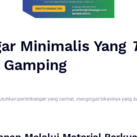
gar Minimalis Yang
n Gamping
tuhkan
pertimbangan yang cermat,
mengingat
lokasinya yang
b
anan Melalui Material Berkua