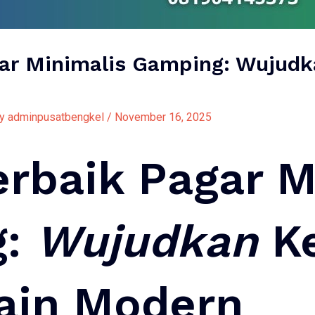
agar Minimalis Gamping: Wuju
By
adminpusatbengkel
/
November 16, 2025
erbaik Pagar M
g:
Wujudkan
K
ain Modern