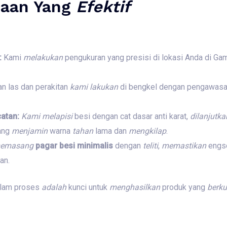
jaan Yang
Efektif
:
Kami
melakukan
pengukuran yang presisi di lokasi Anda di Ga
n las dan perakitan
kami
lakukan
di bengkel dengan pengawasa
catan:
Kami
melapisi
besi dengan cat dasar anti karat,
dilanjutka
ang
menjamin
warna
tahan
lama dan
mengkilap
.
emasang
pagar besi minimalis
dengan
teliti
,
memastikan
engse
an.
lam proses
adalah
kunci untuk
menghasilkan
produk yang
berku