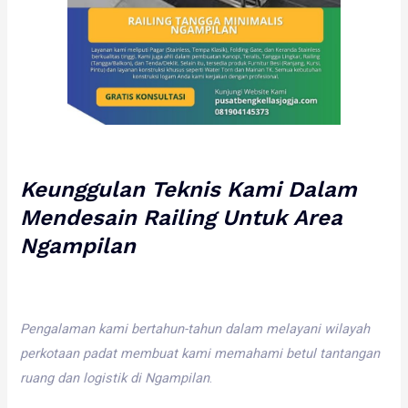
Keunggulan
Teknis
Kami
Dalam
Mendesain
Railing
Untuk
Area
Ngampilan
Pengalaman
kami
bertahun-tahun
dalam
melayani
wilayah
perkotaan
padat
membuat
kami
memahami
betul
tantangan
ruang
dan
logistik
di
Ngampilan
.