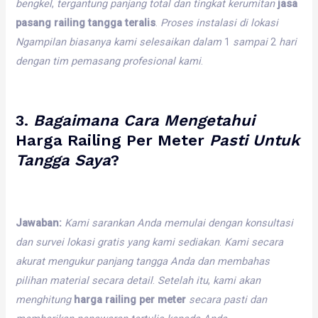
bengkel
,
tergantung
panjang
total
dan
tingkat
kerumitan
jasa
pasang railing tangga teralis
.
Proses
instalasi
di
lokasi
Ngampilan
biasanya
kami
selesaikan
dalam
1
sampai
2
hari
dengan
tim
pemasang
profesional
kami
.
3.
Bagaimana
Cara
Mengetahui
Harga Railing Per Meter
Pasti
Untuk
Tangga
Saya
?
Jawaban:
Kami
sarankan
Anda
memulai
dengan
konsultasi
dan
survei
lokasi
gratis
yang
kami
sediakan
.
Kami
secara
akurat
mengukur
panjang
tangga
Anda
dan
membahas
pilihan
material
secara
detail
.
Setelah
itu
,
kami
akan
menghitung
harga railing per meter
secara
pasti
dan