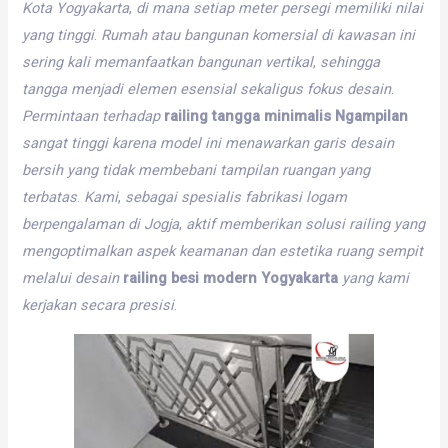
Kota
Yogyakarta
,
di
mana
setiap
meter
persegi
memiliki
nilai
yang
tinggi
.
Rumah
atau
bangunan
komersial
di
kawasan
ini
sering
kali
memanfaatkan
bangunan
vertikal
,
sehingga
tangga
menjadi
elemen
esensial
sekaligus
fokus
desain
.
Permintaan
terhadap
railing tangga minimalis Ngampilan
sangat
tinggi
karena
model
ini
menawarkan
garis
desain
bersih
yang
tidak
membebani
tampilan
ruangan
yang
terbatas
.
Kami
,
sebagai
spesialis
fabrikasi
logam
berpengalaman
di
Jogja
,
aktif
memberikan
solusi
railing
yang
mengoptimalkan
aspek
keamanan
dan
estetika
ruang
sempit
melalui
desain
railing besi modern Yogyakarta
yang
kami
kerjakan
secara
presisi
.