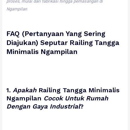
proses
,
mulai
dari
fabrikasi
hingga
pemasangan
di
Ngampilan
.
FAQ (Pertanyaan Yang Sering
Diajukan) Seputar
Railing Tangga
Minimalis Ngampilan
1.
Apakah
Railing Tangga Minimalis
Ngampilan
Cocok
Untuk
Rumah
Dengan
Gaya
Industrial
?