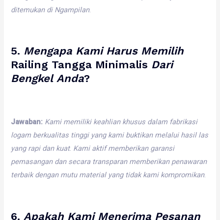
ditemukan
di
Ngampilan
.
5.
Mengapa
Kami
Harus
Memilih
Railing Tangga Minimalis
Dari
Bengkel
Anda
?
Jawaban:
Kami
memiliki
keahlian
khusus
dalam
fabrikasi
logam
berkualitas
tinggi
yang
kami
buktikan
melalui
hasil
las
yang
rapi
dan
kuat
.
Kami
aktif
memberikan
garansi
pemasangan
dan
secara
transparan
memberikan
penawaran
terbaik
dengan
mutu
material
yang
tidak
kami
kompromikan
.
6.
Apakah
Kami
Menerima
Pesanan