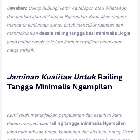
Jawaban:
Cukup
hubungi
kami
via
telepon
atau
WhatsApp
dan
berikan
alamat
Anda
di
Ngampilan
.
Kami
akan
segera
mengatur
kunjungan
survei
untuk
mengukur
ruangan
dan
mendiskusikan
desain railing tangga besi minimalis Jogja
yang
paling
cocok
sebelum
kami
menyajikan
penawaran
harga
terbaik
.
Jaminan
Kualitas
Untuk
Railing
Tangga Minimalis Ngampilan
Kami
telah
menunjukkan
pengalaman
dan
keahlian
kami
dalam
menyediakan
railing tangga minimalis Ngampilan
yang
memadukan
fungsi
keamanan
dan
efisiensi
ruang
.
Kami