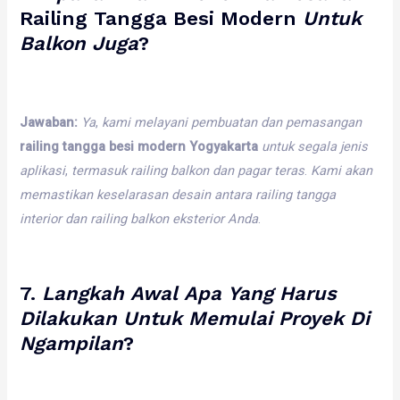
Railing Tangga Besi Modern
Untuk
Balkon
Juga
?
Jawaban:
Ya
,
kami
melayani
pembuatan
dan
pemasangan
railing tangga besi modern Yogyakarta
untuk
segala
jenis
aplikasi
,
termasuk
railing
balkon
dan
pagar
teras
.
Kami
akan
memastikan
keselarasan
desain
antara
railing
tangga
interior
dan
railing
balkon
eksterior
Anda
.
7.
Langkah
Awal
Apa
Yang
Harus
Dilakukan
Untuk
Memulai
Proyek
Di
Ngampilan
?