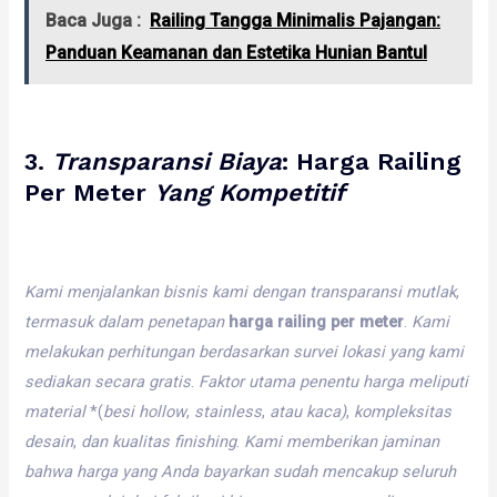
Baca Juga :
Railing Tangga Minimalis Pajangan:
Panduan Keamanan dan Estetika Hunian Bantul
3.
Transparansi
Biaya
:
Harga Railing
Per Meter
Yang
Kompetitif
Kami
menjalankan
bisnis
kami
dengan
transparansi
mutlak
,
termasuk
dalam
penetapan
harga railing per meter
.
Kami
melakukan
perhitungan
berdasarkan
survei
lokasi
yang
kami
sediakan
secara
gratis
.
Faktor
utama
penentu
harga
meliputi
material
*(
besi
hollow
,
stainless
,
atau
kaca)
,
kompleksitas
desain
,
dan
kualitas
finishing
.
Kami
memberikan
jaminan
bahwa
harga
yang
Anda
bayarkan
sudah
mencakup
seluruh