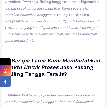
Jawaban:
Tentu
saja
.
Railing tangga minimalis Ngampilan
sangat
cocok
untuk
gaya
industrial
.
Kami
secara
aktif
merekomendasikan
penggunaan
railing besi modern
Yogyakarta
dengan
finishing
cat
dof
*(
matte)
atau
ekspos
*
(
raw
metal)
yang
kami
lapisi
anti-karat
khusus
.
Desain
garis
lurus
dan
sederhana
akan
meningkatkan
nuansa
industrial
pada
interior
Anda
.
2.
Berapa
Lama
Kami
Membutuhkan
←
Waktu
Untuk
Proses
Jasa Pasang
Railing Tangga Teralis
?
Jawaban:
Waktu
pengerjaan
terbagi
menjadi
dua
fase
.
Kami
membutuhkan
sekitar
7
hingga
14
hari
untuk
fabrikasi
di