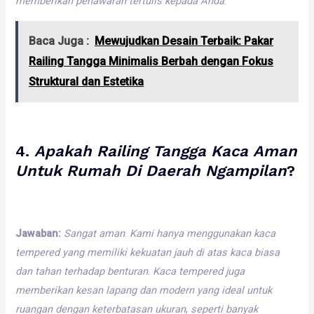
memberikan
penawaran
tertulis
kepada
Anda
.
Baca Juga :
Mewujudkan Desain Terbaik: Pakar
Railing Tangga Minimalis Berbah dengan Fokus
Struktural dan Estetika
4.
Apakah
Railing
Tangga
Kaca
Aman
Untuk
Rumah
Di
Daerah
Ngampilan
?
Jawaban:
Sangat
aman
.
Kami
hanya
menggunakan
kaca
tempered
yang
memiliki
kekuatan
jauh
di
atas
kaca
biasa
dan
tahan
terhadap
benturan
.
Kaca
tempered
juga
memberikan
kesan
lapang
dan
modern
yang
ideal
untuk
ruangan
dengan
keterbatasan
ukuran
,
seperti
banyak