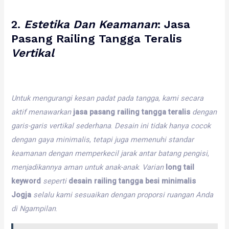
2.
Estetika
Dan
Keamanan
:
Jasa
Pasang Railing Tangga Teralis
Vertikal
Untuk
mengurangi
kesan
padat
pada
tangga
,
kami
secara
aktif
menawarkan
jasa pasang railing tangga teralis
dengan
garis-garis
vertikal
sederhana
.
Desain
ini
tidak
hanya
cocok
dengan
gaya
minimalis
,
tetapi
juga
memenuhi
standar
keamanan
dengan
memperkecil
jarak
antar
batang
pengisi
,
menjadikannya
aman
untuk
anak-anak
.
Varian
long tail
keyword
seperti
desain railing tangga besi minimalis
Jogja
selalu
kami
sesuaikan
dengan
proporsi
ruangan
Anda
di
Ngampilan
.