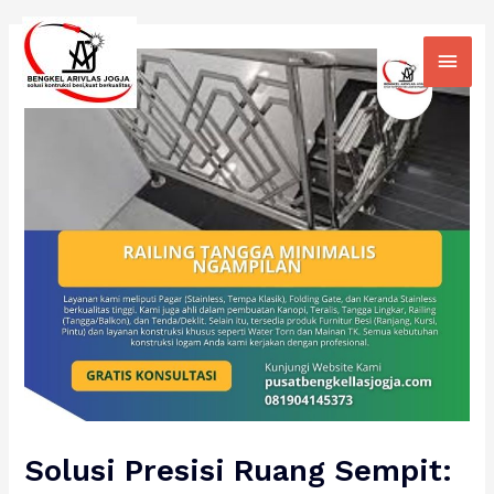
Skip
Main
to
Men
content
Solusi Presisi Ruang Sempit: