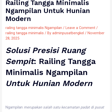
Railing Tangga Minimalis
Ngampilan Untuk Hunian
Modern
railing tangga minimalis Ngampilan
/
Leave a Comment
/
railing tangga minimalis
/ By
adminpusatbengkel
/
November
28, 2025
Solusi
Presisi
Ruang
Sempit
:
Railing Tangga
Minimalis Ngampilan
Untuk
Hunian
Modern
Ngampilan
merupakan
salah
satu
kecamatan
padat
di
pusat