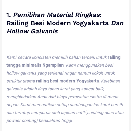
1.
Pemilihan
Material
Ringkas
:
Railing Besi Modern Yogyakarta
Dan
Hollow
Galvanis
Kami
secara
konsisten
memilih
bahan
terbaik
untuk
railing
tangga minimalis Ngampilan
.
Kami
menggunakan
besi
hollow
galvanis
yang
terkenal
ringan
namun
kokoh
untuk
struktur
utama
railing besi modern Yogyakarta
.
Kelebihan
galvanis
adalah
daya
tahan
karat
yang
sangat
baik
,
menghindarkan
Anda
dari
biaya
perawatan
ekstra
di
masa
depan
.
Kami
memastikan
setiap
sambungan
las
kami
bersih
dan
tertutup
sempurna
oleh
lapisan
cat
*(
finishing
duco
atau
powder
coating)
berkualitas
tinggi
.