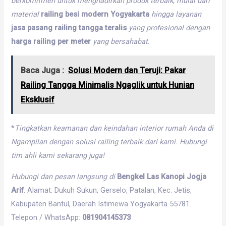
berkomitmen
untuk
menghadirkan
produk
terbaik
,
mulai
dari
material
railing besi modern Yogyakarta
hingga
layanan
jasa pasang railing tangga teralis
yang
profesional
dengan
harga railing per meter
yang
bersahabat
.
Baca Juga :
Solusi Modern dan Teruji: Pakar
Railing Tangga Minimalis Ngaglik untuk Hunian
Eksklusif
*
Tingkatkan
keamanan
dan
keindahan
interior
rumah
Anda
di
Ngampilan
dengan
solusi
railing
terbaik
dari
kami.
Hubungi
tim
ahli
kami
sekarang
juga!
Hubungi
dan
pesan
langsung
di
Bengkel Las Kanopi Jogja
Arif
. Alamat: Dukuh Sukun, Gerselo, Patalan, Kec. Jetis,
Kabupaten Bantul, Daerah Istimewa Yogyakarta 55781.
Telepon / WhatsApp:
081904145373