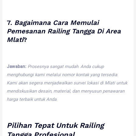
7.
Bagaimana
Cara
Memulai
Pemesanan
Railing
Tangga
Di
Area
Mlati
?
Jawaban:
Prosesnya
sangat
mudah
.
Anda
cukup
menghubungi
kami
melalui
nomor
kontak
yang
tersedia
.
Kami
akan
segera
menjadwalkan
survei
lokasi
di
Mlati
untuk
mendiskusikan
desain
,
material
,
dan
menyusun
penawaran
harga
terbaik
untuk
Anda
.
Pilihan
Tepat
Untuk
Railing
Tangga
Profesional