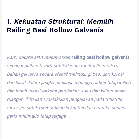
1.
Kekuatan
Struktural
:
Memilih
Railing Besi Hollow Galvanis
Kami
secara
aktif
menawarkan
railing besi hollow galvanis
sebagai
pilihan
favorit
untuk
desain
minimalis
modern
.
Bahan
galvanis
secara
efektif
melindungi
besi
dari
korosi
dan
karat
dalam
jangka
panjang
,
sehingga
railing
tetap
kokoh
dan
indah
meski
terkena
perubahan
suhu
dan
kelembaban
ruangan
.
Tim
kami
melakukan
pengelasan
pada
titik-titik
strategis
untuk
memastikan
kekuatan
dan
estetika
desain
garis
minimalis
tetap
terjaga
.