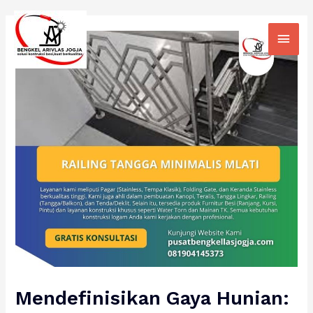
Skip
Main
to
Men
content
Mendefinisikan Gaya Hunian: