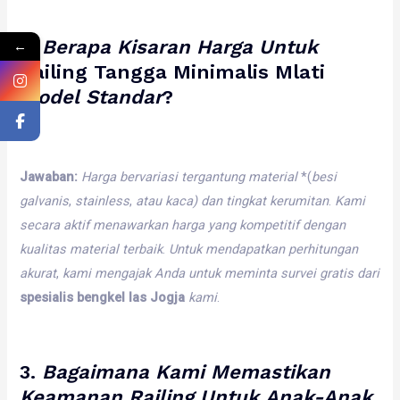
2.
Berapa
Kisaran
Harga
Untuk
←
Railing Tangga Minimalis Mlati
Model
Standar
?
Jawaban:
Harga
bervariasi
tergantung
material
*(
besi
galvanis
,
stainless
,
atau
kaca)
dan
tingkat
kerumitan
.
Kami
secara
aktif
menawarkan
harga
yang
kompetitif
dengan
kualitas
material
terbaik
.
Untuk
mendapatkan
perhitungan
akurat
,
kami
mengajak
Anda
untuk
meminta
survei
gratis
dari
spesialis bengkel las Jogja
kami
.
3.
Bagaimana
Kami
Memastikan
Keamanan
Railing
Untuk
Anak-Anak