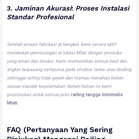
3.
Jaminan
Akurasi
:
Proses
Instalasi
Standar
Profesional
Setelah
proses
fabrikasi
di
bengkel
,
kami
secara
aktif
melakukan
pemasangan
di
lokasi
Mlati
dengan
prosedur
yang
aman
dan
terukur
.
Kami
memastikan
semua
baut
dan
angkur
terpasang
sempurna
pada
struktur
lantai
atau
dinding
sehingga
railing
tidak
goyah
dan
mampu
menahan
beban
sesuai
standar
keselamatan
.
Kehati-hatian
ini
kami
prioritaskan
untuk
semua
jenis
railing tangga minimalis
Mlati
.
FAQ (Pertanyaan Yang Sering