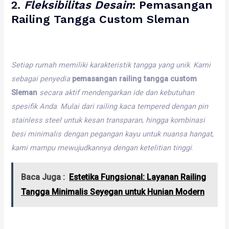
2.
Fleksibilitas
Desain
:
Pemasangan
Railing Tangga Custom Sleman
Setiap
rumah
memiliki
karakteristik
tangga
yang
unik
.
Kami
sebagai
penyedia
pemasangan railing tangga custom
Sleman
secara
aktif
mendengarkan
ide
dan
kebutuhan
spesifik
Anda
.
Mulai
dari
railing
kaca
tempered
dengan
pin
stainless
steel
untuk
kesan
transparan
,
hingga
kombinasi
besi
minimalis
dengan
pegangan
kayu
untuk
nuansa
hangat
,
kami
mampu
mewujudkannya
dengan
ketelitian
tinggi
.
Baca Juga :
Estetika Fungsional: Layanan Railing
Tangga Minimalis Seyegan untuk Hunian Modern