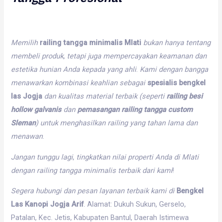
Memilih
railing tangga minimalis Mlati
bukan
hanya
tentang
membeli
produk
,
tetapi
juga
mempercayakan
keamanan
dan
estetika
hunian
Anda
kepada
yang
ahli
.
Kami
dengan
bangga
menawarkan
kombinasi
keahlian
sebagai
spesialis bengkel
las Jogja
dan
kualitas
material
terbaik
(seperti
railing besi
hollow galvanis
dan
pemasangan railing tangga custom
Sleman
)
untuk
menghasilkan
railing
yang
tahan
lama
dan
menawan
.
Jangan
tunggu
lagi
,
tingkatkan
nilai
properti
Anda
di
Mlati
dengan
railing
tangga
minimalis
terbaik
dari
kami
!
Segera
hubungi
dan
pesan
layanan
terbaik
kami
di
Bengkel
Las Kanopi Jogja Arif
. Alamat: Dukuh Sukun, Gerselo,
Patalan, Kec. Jetis, Kabupaten Bantul, Daerah Istimewa