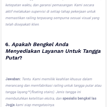
ketepatan
waktu
,
dan
garansi
pemasangan
.
Kami
secara
aktif
melakukan
supervisi
di
setiap
tahap
pekerjaan
untuk
memastikan
railing
terpasang
sempurna
sesuai
visual
yang
telah
disepakati
klien
.
6.
Apakah
Bengkel
Anda
Menyediakan
Layanan
Untuk
Tangga
Putar
?
Jawaban:
Tentu
.
Kami
memiliki
keahlian
khusus
dalam
merancang
dan
memfabrikasi
railing
untuk
tangga
putar
atau
tangga
layang
*(
floating
stairs)
.
Jenis
tangga
ini
membutuhkan
ketelitian
ekstra
,
dan
spesialis bengkel las
Jogja
kami
siap
mengatasinya
.