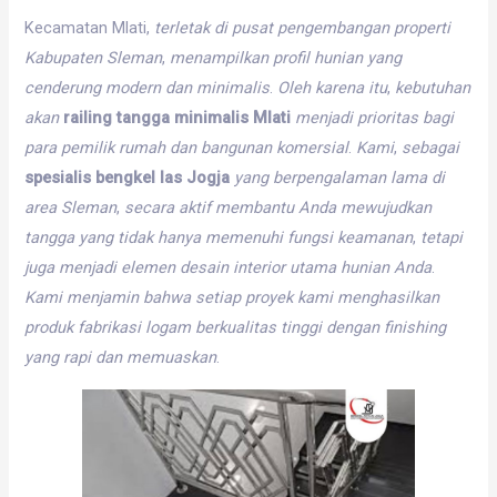
Kecamatan Mlati,
terletak
di
pusat
pengembangan
properti
Kabupaten
Sleman
,
menampilkan
profil
hunian
yang
cenderung
modern
dan
minimalis
.
Oleh
karena
itu
,
kebutuhan
akan
railing tangga minimalis Mlati
menjadi
prioritas
bagi
para
pemilik
rumah
dan
bangunan
komersial
.
Kami
,
sebagai
spesialis bengkel las Jogja
yang
berpengalaman
lama
di
area
Sleman
,
secara
aktif
membantu
Anda
mewujudkan
tangga
yang
tidak
hanya
memenuhi
fungsi
keamanan
,
tetapi
juga
menjadi
elemen
desain
interior
utama
hunian
Anda
.
Kami
menjamin
bahwa
setiap
proyek
kami
menghasilkan
produk
fabrikasi
logam
berkualitas
tinggi
dengan
finishing
yang
rapi
dan
memuaskan
.