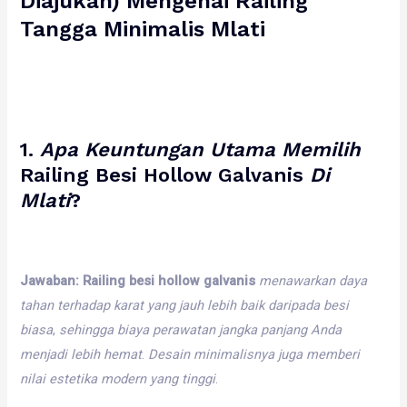
Diajukan) Mengenai
Railing
Tangga Minimalis Mlati
1.
Apa
Keuntungan
Utama
Memilih
Railing Besi Hollow Galvanis
Di
Mlati
?
Jawaban:
Railing besi hollow galvanis
menawarkan
daya
tahan
terhadap
karat
yang
jauh
lebih
baik
daripada
besi
biasa
,
sehingga
biaya
perawatan
jangka
panjang
Anda
menjadi
lebih
hemat
.
Desain
minimalisnya
juga
memberi
nilai
estetika
modern
yang
tinggi
.