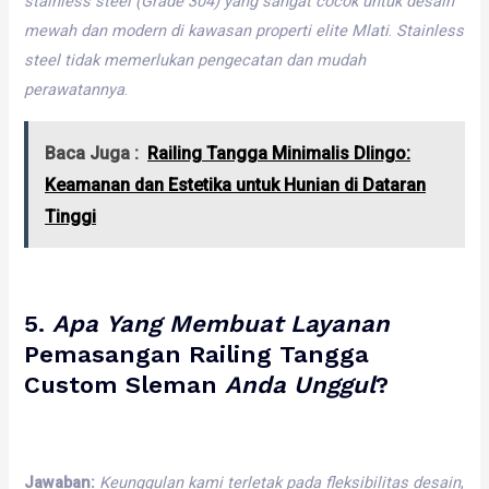
stainless
steel
(Grade 304)
yang
sangat
cocok
untuk
desain
mewah
dan
modern
di
kawasan
properti
elite
Mlati
.
Stainless
steel
tidak
memerlukan
pengecatan
dan
mudah
perawatannya
.
Baca Juga :
Railing Tangga Minimalis Dlingo:
Keamanan dan Estetika untuk Hunian di Dataran
Tinggi
5.
Apa
Yang
Membuat
Layanan
Pemasangan Railing Tangga
Custom Sleman
Anda
Unggul
?
Jawaban:
Keunggulan
kami
terletak
pada
fleksibilitas
desain
,