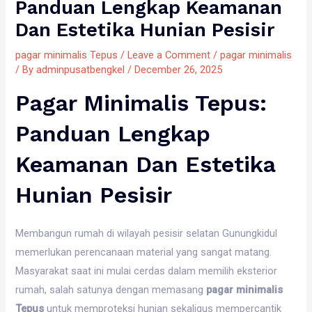
Panduan Lengkap Keamanan
Dan Estetika Hunian Pesisir
pagar minimalis Tepus
/
Leave a Comment
/
pagar minimalis
/ By
adminpusatbengkel
/
December 26, 2025
Pagar Minimalis Tepus:
Panduan Lengkap
Keamanan Dan Estetika
Hunian Pesisir
Membangun rumah di wilayah pesisir selatan Gunungkidul
memerlukan perencanaan material yang sangat matang.
Masyarakat saat ini mulai cerdas dalam memilih eksterior
rumah, salah satunya dengan memasang
pagar minimalis
Tepus
untuk memproteksi hunian sekaligus mempercantik