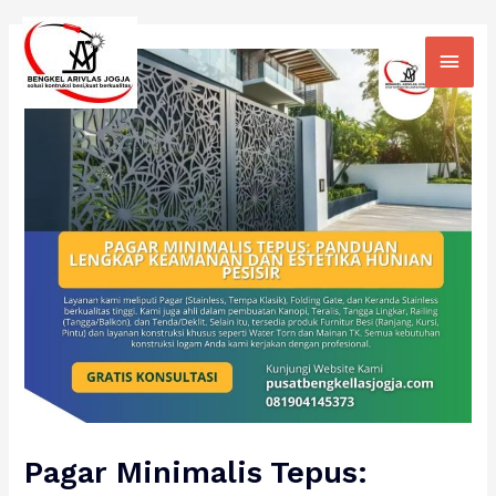
Skip
Main
to
Men
content
Pagar Minimalis Tepus: