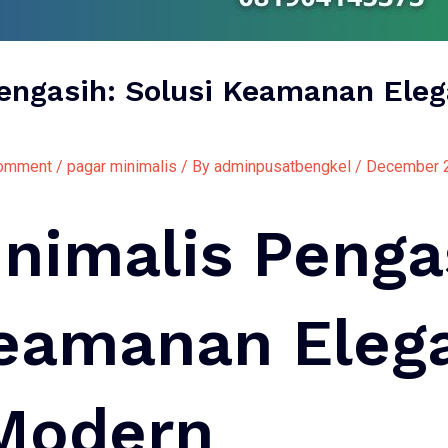
engasih: Solusi Keamanan Ele
Comment
/
pagar minimalis
/ By
adminpusatbengkel
/
December 2
nimalis Penga
Keamanan Eleg
Modern