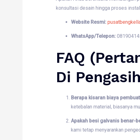
konsultasi desain hingga proses instal
Website Resmi:
pusatbengkell
WhatsApp/Telepon:
08190414
FAQ (Perta
Di Pengasi
Berapa kisaran biaya pembuat
ketebalan material, biasanya m
Apakah besi galvanis benar-b
kami tetap menyarankan pengece