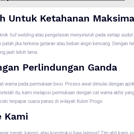
h Untuk Ketahanan Maksima
eknik
full welding
atau pengelasan menyeluruh pada setiap sudut
n patah jika terkena getaran atau beban angin kencang. Dengan tek
ng jauh lebih lama.
engan Perlindungan Ganda
t warna pada permukaan besi. Proses awal dimulai dengan aplik
Setelah itu, kami melapisi permukaan dengan cat warna akhir yang 
ski terpapar cuaca panas di wilayah Kulon Progo.
e Kami
 rumah, kanopi, atau konstruksi baja lainnya? Tim ahli kami s