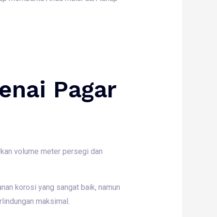
enai Pagar
rkan volume meter persegi dan
anan korosi yang sangat baik, namun
rlindungan maksimal.