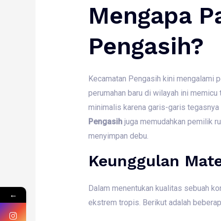
Mengapa Pa
Pengasih?
Kecamatan Pengasih kini mengalami pe
perumahan baru di wilayah ini memicu
minimalis karena garis-garis tegasnya
Pengasih
juga memudahkan pemilik ru
menyimpan debu.
Keunggulan Mater
Dalam menentukan kualitas sebuah kons
←
ekstrem tropis. Berikut adalah beberap