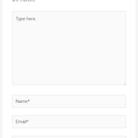
are marked
*
Type
here..
Name*
Email*