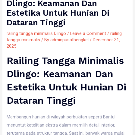
Dlingo: Keamanan Dan
Estetika Untuk Hunian Di
Dataran Tinggi
railing tangga minimalis Dlingo
/
Leave a Comment
/
railing
tangga minimalis
/ By
adminpusatbengkel
/
December 31,
2025
Railing Tangga Minimalis
Dlingo: Keamanan Dan
Estetika Untuk Hunian Di
Dataran Tinggi
Membangun hunian di wilayah perbukitan seperti Bantul
menuntut ketelitian ekstra dalam memilih detail interior,
terutama pada struktur tangga. Saat ini, banyak warga mulai