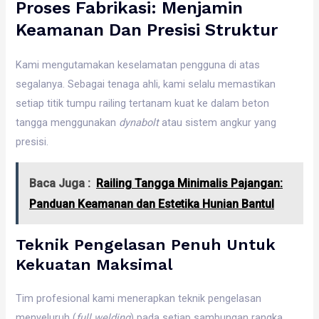
Proses Fabrikasi: Menjamin
Keamanan Dan Presisi Struktur
Kami mengutamakan keselamatan pengguna di atas
segalanya. Sebagai tenaga ahli, kami selalu memastikan
setiap titik tumpu railing tertanam kuat ke dalam beton
tangga menggunakan
dynabolt
atau sistem angkur yang
presisi.
Baca Juga :
Railing Tangga Minimalis Pajangan:
Panduan Keamanan dan Estetika Hunian Bantul
Teknik Pengelasan Penuh Untuk
Kekuatan Maksimal
Tim profesional kami menerapkan teknik pengelasan
menyeluruh (
full welding
) pada setiap sambungan rangka.