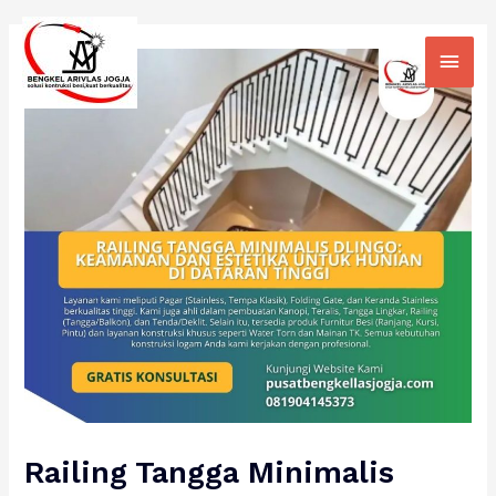
Skip
Main
to
Men
content
Railing Tangga Minimalis