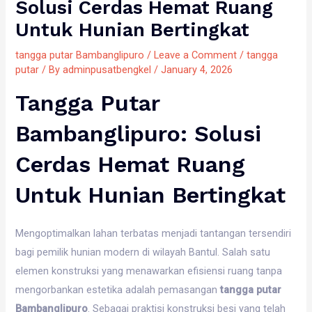
Solusi Cerdas Hemat Ruang
Untuk Hunian Bertingkat
tangga putar Bambanglipuro
/
Leave a Comment
/
tangga
putar
/ By
adminpusatbengkel
/
January 4, 2026
Tangga Putar
Bambanglipuro: Solusi
Cerdas Hemat Ruang
Untuk Hunian Bertingkat
Mengoptimalkan lahan terbatas menjadi tantangan tersendiri
bagi pemilik hunian modern di wilayah Bantul. Salah satu
elemen konstruksi yang menawarkan efisiensi ruang tanpa
mengorbankan estetika adalah pemasangan
tangga putar
Bambanglipuro
. Sebagai praktisi konstruksi besi yang telah