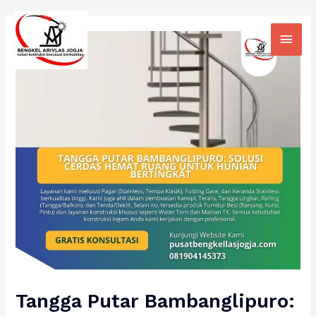
Skip
Main
to
Men
content
Tangga Putar Bambanglipuro: