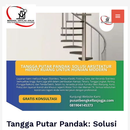
Skip
Main
to
Men
content
Tangga Putar Pandak: Solusi