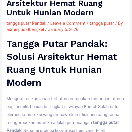
Arsitektur Hemat Ruang
Untuk Hunian Modern
tangga putar Pandak
/
Leave a Comment
/
tangga putar
/ By
adminpusatbengkel
/
January 5, 2026
Tangga Putar Pandak:
Solusi Arsitektur Hemat
Ruang Untuk Hunian
Modern
Mengoptimalkan lahan terbatas merupakan tantangan utama
bagi pemilik hunian bertingkat di wilayah Bantul. Salah satu
elemen konstruksi yang menawarkan efisiensi ruang tanpa
mengorbankan estetika adalah pemasangan
tangga putar
Pandak
. Sebagai praktisi konstruksi besi yang telah