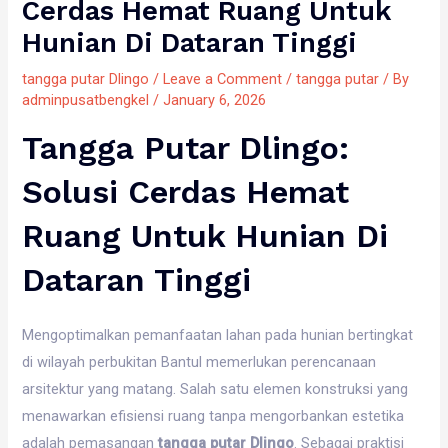
Cerdas Hemat Ruang Untuk
Hunian Di Dataran Tinggi
tangga putar Dlingo
/
Leave a Comment
/
tangga putar
/ By
adminpusatbengkel
/
January 6, 2026
Tangga Putar Dlingo:
Solusi Cerdas Hemat
Ruang Untuk Hunian Di
Dataran Tinggi
Mengoptimalkan pemanfaatan lahan pada hunian bertingkat
di wilayah perbukitan Bantul memerlukan perencanaan
arsitektur yang matang. Salah satu elemen konstruksi yang
menawarkan efisiensi ruang tanpa mengorbankan estetika
adalah pemasangan
tangga putar Dlingo
. Sebagai praktisi