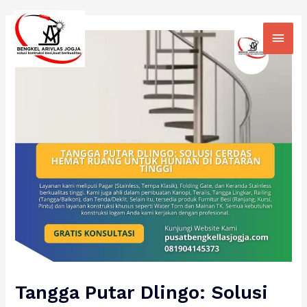
Skip
Main
to
Men
content
Tangga Putar Dlingo: Solusi