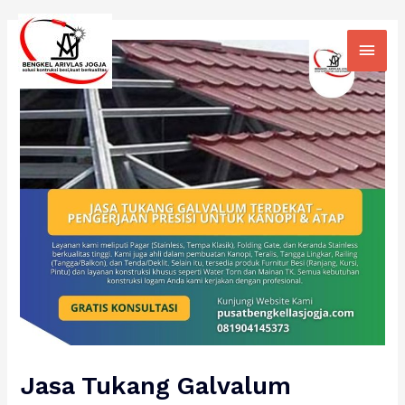
Skip
Main
to
Men
content
Jasa Tukang Galvalum