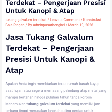
Terdekat – Pengerjaan Presisi
Untuk Kanopi & Atap
tukang galvalum terdekat
/
Leave a Comment
/
Konstruksi
Baja Ringan
/ By
adminpusatbengkel
/
March 19, 2026
Jasa Tukang Galvalum
Terdekat – Pengerjaan
Presisi Untuk Kanopi &
Atap
Apakah Anda ingin membiarkan teras rumah basah kuyup
saat hujan atau segera memasang pelindung atap metal yang
mampu bertahan hingga puluhan tahun tanpa korosi?
Menemukan
tukang galvalum terdekat
yang memiliki jam
terbang tinggi merupakan langkah paling cerdas untuk