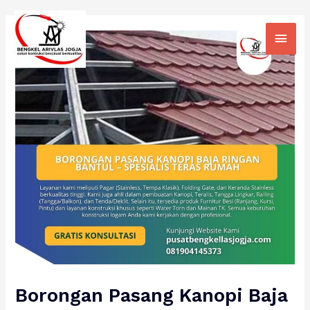
Skip
Main
to
Men
content
Borongan Pasang Kanopi Baja