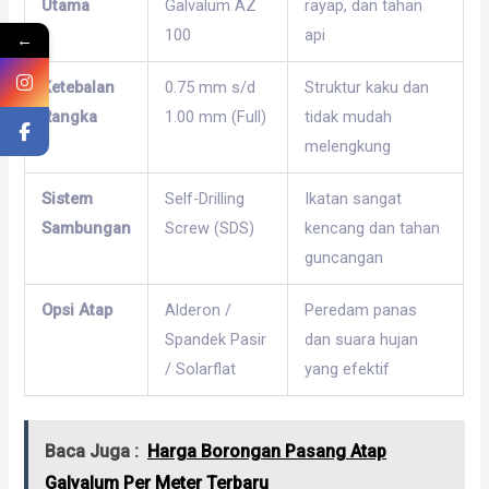
Utama
Galvalum AZ
rayap, dan tahan
100
api
←
Ketebalan
0.75 mm s/d
Struktur kaku dan
Rangka
1.00 mm (Full)
tidak mudah
melengkung
Sistem
Self-Drilling
Ikatan sangat
Sambungan
Screw (SDS)
kencang dan tahan
guncangan
Opsi Atap
Alderon /
Peredam panas
Spandek Pasir
dan suara hujan
/ Solarflat
yang efektif
Baca Juga :
Harga Borongan Pasang Atap
Galvalum Per Meter Terbaru