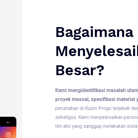
Bagaimana
Menyelesai
Besar?
Kami mengidentifikasi masalah uta
proyek massal, spesifikasi material 
perumahan di Kulon Progo terjebak den
sekaligus.
Kami menyelesaikan persoal
←
tim ahli yang sanggup melakukan instal