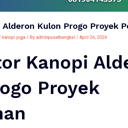
i Alderon Kulon Progo Proyek 
/
kanopi jogja
/ By
adminpusatbengkel
/
April 26, 2026
tor Kanopi Ald
rogo Proyek
han