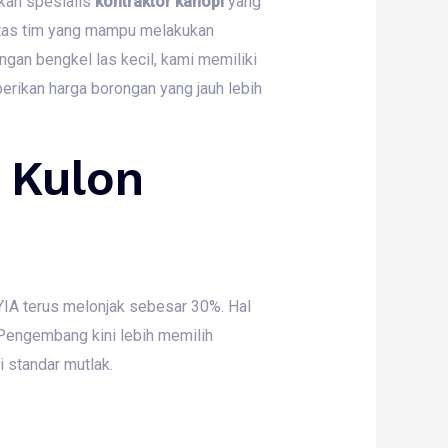
an spesialis
kontraktor kanopi
yang
itas tim yang mampu melakukan
gan bengkel las kecil,
kami memiliki
rikan harga borongan yang jauh lebih
i Kulon
YIA terus melonjak sebesar 30%.
Hal
engembang kini lebih memilih
 standar mutlak.