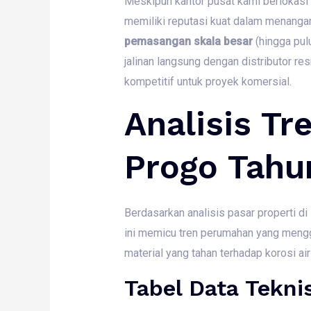
Meskipun kantor pusat kami berlokasi
memiliki reputasi kuat dalam menanga
pemasangan skala besar
(hingga pul
jalinan langsung dengan distributor re
kompetitif untuk proyek komersial.
Analisis Tr
Progo Tahu
Berdasarkan analisis pasar properti d
ini memicu tren perumahan yang mengg
material yang tahan terhadap korosi air
Tabel Data Tekn