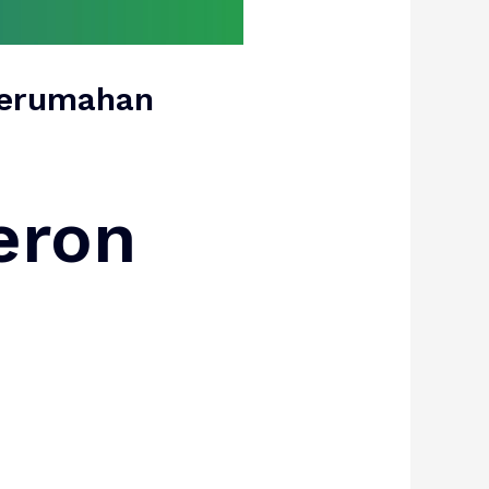
Perumahan
eron