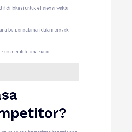
 di lokasi untuk efisiensi waktu
ang berpengalaman dalam proyek
elum serah terima kunci.
asa
mpetitor?