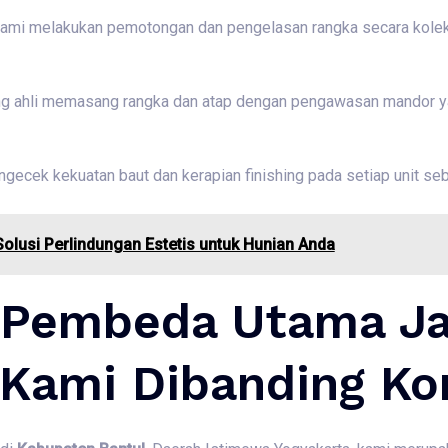
ami melakukan pemotongan dan pengelasan rangka secara kolektif
g ahli memasang rangka dan atap dengan pengawasan mandor y
ecek kekuatan baut dan kerapian finishing pada setiap unit seb
olusi Perlindungan Estetis untuk Hunian Anda
 Pembeda Utama J
 Kami Dibanding Ko