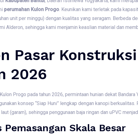
 di
Kabupaten Bantul
,
Daerah Istimewa Yogyakarta,
kami merupak
ni
perumahan Kulon Progo
.
Keunikan kami terletak pada kapas
uhan unit per minggu) dengan kualitas yang seragam.
Berbeda den
smi Alderon,
sehingga kami menjamin keaslian material dan membe
en Pasar Konstruks
n 2026
i Kulon Progo pada tahun 2026,
permintaan hunian dekat Bandara 
unakan konsep “Siap Huni” lengkap dengan kanopi berkualitas.
P
 laut (garam),
sehingga penggunaan baja ringan dan uPVC menjadi
is Pemasangan Skala Besar