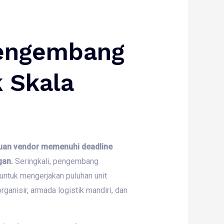
engembang
 Skala
puan vendor memenuhi deadline
gan.
Seringkali,
pengembang
 untuk mengerjakan puluhan unit
ganisir,
armada logistik mandiri,
dan