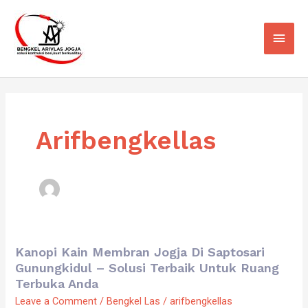
Skip
Main
to
Men
content
Arifbengkellas
Kanopi Kain Membran Jogja Di Saptosari
Kanopi
Gunungkidul – Solusi Terbaik Untuk Ruang
Kain
Terbuka Anda
Membran
Leave a Comment
/
Bengkel Las
/
arifbengkellas