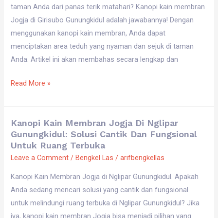
taman Anda dari panas terik matahari? Kanopi kain membran
Jogja di Girisubo Gunungkidul adalah jawabannya! Dengan
menggunakan kanopi kain membran, Anda dapat
menciptakan area teduh yang nyaman dan sejuk di taman
Anda. Artikel ini akan membahas secara lengkap dan
Read More »
Kanopi Kain Membran Jogja Di Nglipar
Kanopi
Gunungkidul: Solusi Cantik Dan Fungsional
Kain
Untuk Ruang Terbuka
Membran
Leave a Comment
/
Bengkel Las
/
arifbengkellas
Jogja
di
Kanopi Kain Membran Jogja di Nglipar Gunungkidul. Apakah
Nglipar
Anda sedang mencari solusi yang cantik dan fungsional
Gunungkidul:
untuk melindungi ruang terbuka di Nglipar Gunungkidul? Jika
Solusi
iya, kanopi kain membran Jogja bisa menjadi pilihan yang