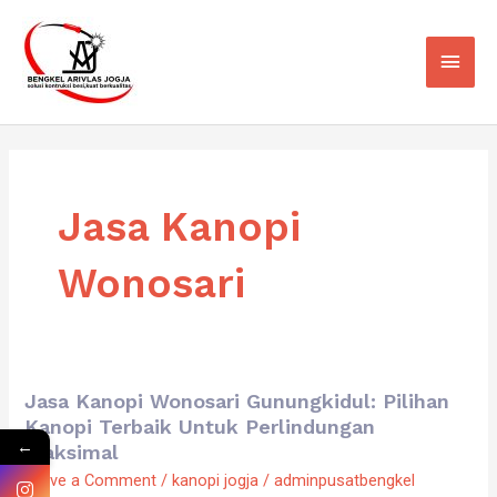
Skip
Main
to
Men
content
Jasa Kanopi
Wonosari
Jasa Kanopi Wonosari Gunungkidul: Pilihan
Jasa
Kanopi Terbaik Untuk Perlindungan
Kanopi
←
Maksimal
Wonosari
Leave a Comment
/
kanopi jogja
/
adminpusatbengkel
Gunungkidul: