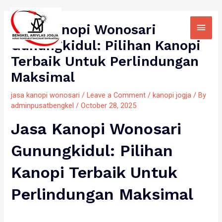
Skip
Main
to
Jasa Kanopi Wonosari
Men
content
Gunungkidul: Pilihan Kanopi
Terbaik Untuk Perlindungan
Maksimal
jasa kanopi wonosari
/
Leave a Comment
/
kanopi jogja
/ By
adminpusatbengkel
/
October 28, 2025
Jasa Kanopi Wonosari
Gunungkidul: Pilihan
Kanopi Terbaik Untuk
Perlindungan Maksimal