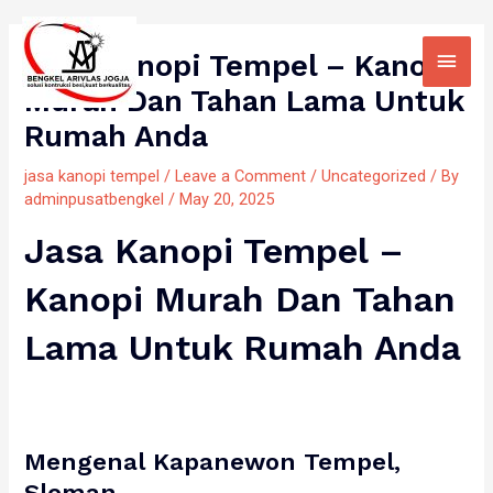
Skip
Main
to
Jasa Kanopi Tempel – Kanopi
Men
content
Murah Dan Tahan Lama Untuk
Rumah Anda
jasa kanopi tempel
/
Leave a Comment
/
Uncategorized
/ By
adminpusatbengkel
/
May 20, 2025
Jasa Kanopi Tempel –
Kanopi Murah Dan Tahan
Lama Untuk Rumah Anda
Mengenal Kapanewon Tempel,
Sleman