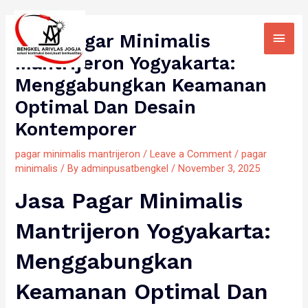
Skip
Main
to
Jasa Pagar Minimalis
Men
content
Mantrijeron Yogyakarta:
Menggabungkan Keamanan
Optimal Dan Desain
Kontemporer
pagar minimalis mantrijeron
/
Leave a Comment
/
pagar
minimalis
/ By
adminpusatbengkel
/
November 3, 2025
Jasa Pagar Minimalis
Mantrijeron Yogyakarta:
Menggabungkan
Keamanan Optimal Dan