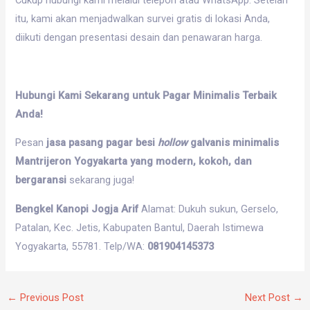
Cukup hubungi kami melalui telepon atau WhatsApp. Setelah
itu, kami akan menjadwalkan survei gratis di lokasi Anda,
diikuti dengan presentasi desain dan penawaran harga.
Hubungi Kami Sekarang untuk Pagar Minimalis Terbaik
Anda!
Pesan
jasa pasang pagar besi
hollow
galvanis minimalis
Mantrijeron Yogyakarta yang modern, kokoh, dan
bergaransi
sekarang juga!
Bengkel Kanopi Jogja Arif
Alamat: Dukuh sukun, Gerselo,
Patalan, Kec. Jetis, Kabupaten Bantul, Daerah Istimewa
Yogyakarta, 55781. Telp/WA:
081904145373
←
Previous Post
Next Post
→