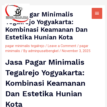
Skip
Main
to
Jasa Pagar Minimalis
Men
content
Tegalrejo Yogyakarta:
Kombinasi Keamanan Dan
Estetika Hunian Kota
pagar minimalis tegalrejo
/
Leave a Comment
/
pagar
minimalis
/ By
adminpusatbengkel
/
November 3, 2025
Jasa Pagar Minimalis
Tegalrejo Yogyakarta:
Kombinasi Keamanan
Dan Estetika Hunian
Kota