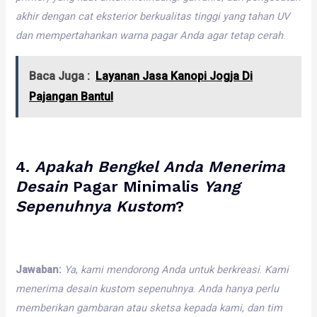
akhir
dengan
cat
eksterior
berkualitas
tinggi
yang
tahan
UV
dan
mempertahankan
warna
pagar
Anda
agar
tetap
cerah
.
Baca Juga :
Layanan Jasa Kanopi Jogja Di
Pajangan Bantul
4.
Apakah
Bengkel
Anda
Menerima
Desain
Pagar Minimalis
Yang
Sepenuhnya
Kustom
?
Jawaban:
Ya
,
kami
mendorong
Anda
untuk
berkreasi
.
Kami
menerima
desain
kustom
sepenuhnya
.
Anda
hanya
perlu
memberikan
gambaran
atau
sketsa
kepada
kami
,
dan
tim