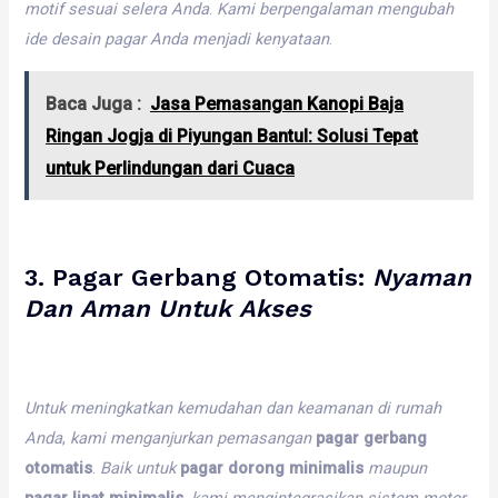
motif
sesuai
selera
Anda
.
Kami
berpengalaman
mengubah
ide
desain
pagar
Anda
menjadi
kenyataan
.
Baca Juga :
Jasa Pemasangan Kanopi Baja
Ringan Jogja di Piyungan Bantul: Solusi Tepat
untuk Perlindungan dari Cuaca
3.
Pagar Gerbang Otomatis
:
Nyaman
Dan
Aman
Untuk
Akses
Untuk
meningkatkan
kemudahan
dan
keamanan
di
rumah
Anda
,
kami
menganjurkan
pemasangan
pagar gerbang
otomatis
.
Baik
untuk
pagar dorong minimalis
maupun
pagar lipat minimalis
,
kami
mengintegrasikan
sistem
motor