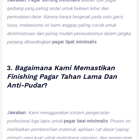
gerbang
yang
paling
andal
untuk
bukaan
lebar
dan
permukaan
datar
.
Karena
hanya
bergerak
pada
satu
garis
lurus
,
mekanisme
ini
kami
anggap
paling
cocok
untuk
diotomatisasi
dan
paling
mudah
perawatannya
dalam
jangka
panjang
dibandingkan
pagar lipat minimalis
.
3.
Bagaimana
Kami
Memastikan
Finishing
Pagar
Tahan
Lama
Dan
Anti-Pudar
?
Jawaban:
Kami
menggunakan
sistem
pengecatan
profesional
tiga
lapis
untuk
pagar besi minimalis
.
Proses
ini
melibatkan
pembersihan
material
,
aplikasi
cat
dasar
(
epoxy
primer
)
yang
kuat
untuk
melindungi
galvanis
,
dan
pengecatan