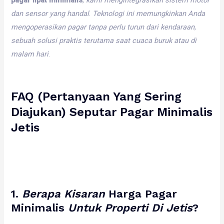
dan
sensor
yang
handal
.
Teknologi
ini
memungkinkan
Anda
mengoperasikan
pagar
tanpa
perlu
turun
dari
kendaraan
,
sebuah
solusi
praktis
terutama
saat
cuaca
buruk
atau
di
malam
hari
.
FAQ (Pertanyaan Yang Sering
Diajukan) Seputar
Pagar Minimalis
Jetis
1.
Berapa
Kisaran
Harga Pagar
Minimalis
Untuk
Properti
Di
Jetis
?