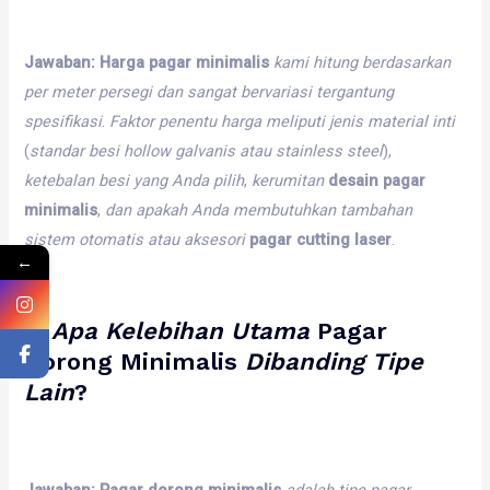
Jawaban:
Harga pagar minimalis
kami
hitung
berdasarkan
per
meter
persegi
dan
sangat
bervariasi
tergantung
spesifikasi
.
Faktor
penentu
harga
meliputi
jenis
material
inti
(
standar
besi
hollow
galvanis
atau
stainless
steel
),
ketebalan
besi
yang
Anda
pilih
,
kerumitan
desain pagar
minimalis
,
dan
apakah
Anda
membutuhkan
tambahan
sistem
otomatis
atau
aksesori
pagar cutting laser
.
←
2.
Apa
Kelebihan
Utama
Pagar
Dorong Minimalis
Dibanding
Tipe
Lain
?
Jawaban:
Pagar dorong minimalis
adalah
tipe
pagar