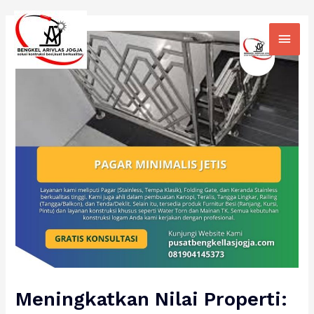
Skip
Main
to
Men
content
Meningkatkan Nilai Properti: