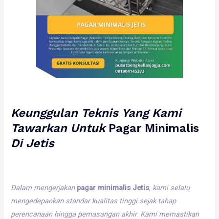
Keunggulan
Teknis
Yang
Kami
Tawarkan
Untuk
Pagar Minimalis
Di
Jetis
Dalam
mengerjakan
pagar minimalis Jetis
,
kami
selalu
mengedepankan
standar
kualitas
tinggi
sejak
tahap
perencanaan
hingga
pemasangan
akhir
.
Kami
memastikan