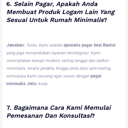
6.
Selain
Pagar
,
Apakah
Anda
Membuat
Produk
Logam
Lain
Yang
Sesuai
Untuk
Rumah
Minimalis
?
Jawaban:
Tentu
.
Kami
adalah
spesialis pagar besi Bantul
yang
juga
menyediakan
layanan
terintegrasi
.
Kami
menciptakan
kanopi
modern
,
railing
tangga
dan
balkon
minimalis
,
teralis
jendela
,
hingga
pintu
besi
anti-maling
,
semuanya
kami
rancang
agar
serasi
dengan
pagar
minimalis Jetis
Anda
.
7.
Bagaimana
Cara
Kami
Memulai
Pemesanan
Dan
Konsultasi
?