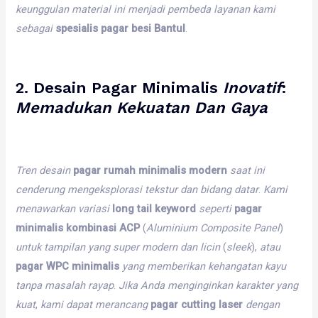
keunggulan
material
ini
menjadi
pembeda
layanan
kami
sebagai
spesialis pagar besi Bantul
.
2.
Desain Pagar Minimalis
Inovatif
:
Memadukan
Kekuatan
Dan
Gaya
Tren
desain
pagar rumah minimalis modern
saat
ini
cenderung
mengeksplorasi
tekstur
dan
bidang
datar
.
Kami
menawarkan
variasi
long tail keyword
seperti
pagar
minimalis kombinasi ACP
(
Aluminium
Composite
Panel
)
untuk
tampilan
yang
super
modern
dan
licin
(
sleek
),
atau
pagar WPC minimalis
yang
memberikan
kehangatan
kayu
tanpa
masalah
rayap
.
Jika
Anda
menginginkan
karakter
yang
kuat
,
kami
dapat
merancang
pagar cutting laser
dengan