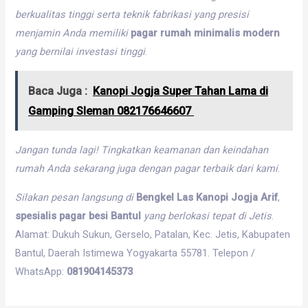
berkualitas
tinggi
serta
teknik
fabrikasi
yang
presisi
menjamin
Anda
memiliki
pagar rumah minimalis modern
yang
bernilai
investasi
tinggi
.
Baca Juga :
Kanopi Jogja Super Tahan Lama di
Gamping Sleman 082176646607
Jangan tunda lagi!
Tingkatkan
keamanan
dan
keindahan
rumah
Anda
sekarang
juga
dengan
pagar
terbaik
dari
kami
.
Silakan
pesan
langsung
di
Bengkel Las Kanopi Jogja Arif
,
spesialis pagar besi Bantul
yang
berlokasi
tepat
di
Jetis
.
Alamat: Dukuh Sukun, Gerselo, Patalan, Kec. Jetis, Kabupaten
Bantul, Daerah Istimewa Yogyakarta 55781. Telepon /
WhatsApp:
081904145373