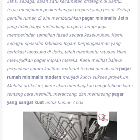
Jetis,
sebagai
salah
satu
kecamatan
strategis
di
Bantul
,
terus
mengalami
perkembangan
properti
yang
pesat
.
Setiap
pemilik
rumah
di
sini
membutuhkan
pagar minimalis Jetis
yang
tidak
hanya
melindungi
properti
,
tetapi
juga
memperindah
tampilan
fasad
secara
keseluruhan
.
Kami
,
sebagai
spesialis
fabrikasi
logam
berpengalaman
yang
berlokasi
langsung
di
Jetis
,
telah
membantu
ratusan
klien
mewujudkan
pagar
impian
mereka
.
Kami
melihat
bahwa
perpaduan
antara
kualitas
material
terbaik
dan
desain
pagar
rumah minimalis modern
menjadi
kunci
sukses
proyek
ini
.
Melalui
artikel
ini
,
kami
akan
membagikan
pengetahuan
kami
tentang
cara
memilih
,
merancang
,
dan
memasang
pagar
yang sangat kuat
untuk
hunian
Anda
.