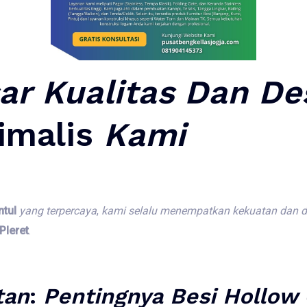
ar
Kualitas
Dan
De
imalis
Kami
ntul
yang
terpercaya
,
kami
selalu
menempatkan
kekuatan
dan
d
Pleret
.
tan
:
Pentingnya
Besi
Hollow 