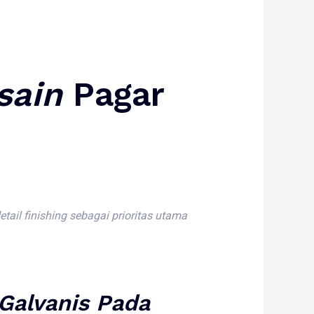
sain
Pagar
etail
finishing
sebagai
prioritas
utama
Galvanis
Pada