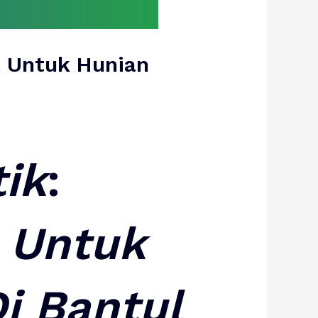
t Untuk Hunian
tik
:
Untuk
i
Bantul