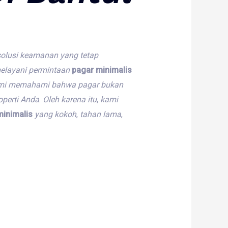
olusi
keamanan
yang
tetap
elayani
permintaan
pagar minimalis
mi
memahami
bahwa
pagar
bukan
operti
Anda
.
Oleh
karena
itu
,
kami
minimalis
yang
kokoh
,
tahan
lama
,