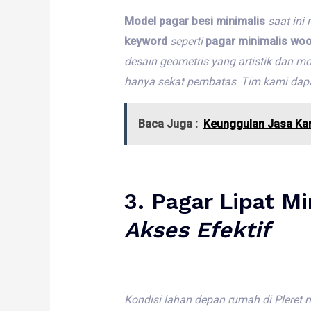
Model pagar besi minimalis
saat
ini
keyword
seperti
pagar minimalis wo
desain
geometris
yang
artistik
dan
mo
hanya
sekat
pembatas
.
Tim
kami
dap
Baca Juga :
Keunggulan Jasa Kan
3.
Pagar Lipat Mi
Akses
Efektif
Kondisi
lahan
depan
rumah
di
Pleret
m