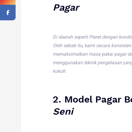
Pagar
Di
daerah
seperti
Pleret
dengan
kondis
Oleh
sebab
itu
,
kami
secara
konsisten
memaksimalkan
masa
pakai
pagar
d
menggunakan
teknik
pengelasan
yan
kokoh
.
2.
Model Pagar B
Seni