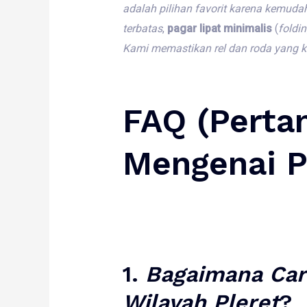
adalah
pilihan
favorit
karena
kemuda
terbatas
,
pagar lipat minimalis
(
foldi
Kami
memastikan
rel
dan
roda
yang
k
FAQ (Pertan
Mengenai
P
1.
Bagaimana
Car
Wilayah
Pleret
?