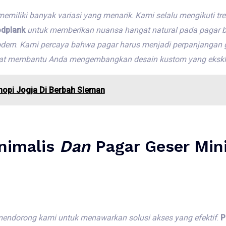
memiliki
banyak
variasi
yang
menarik
.
Kami
selalu
mengikuti
tr
odplank
untuk
memberikan
nuansa
hangat
natural
pada
pagar
b
dern
.
Kami
percaya
bahwa
pagar
harus
menjadi
perpanjangan
at
membantu
Anda
mengembangkan
desain
kustom
yang
ekskl
opi Jogja Di Berbah Sleman
nimalis
Dan
Pagar Geser Min
endorong
kami
untuk
menawarkan
solusi
akses
yang
efektif
.
P