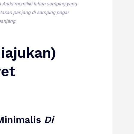
a
Anda
memiliki
lahan
samping
yang
ntasan
panjang
di
samping
pagar
.
panjang
.
iajukan)
ret
Minimalis
Di