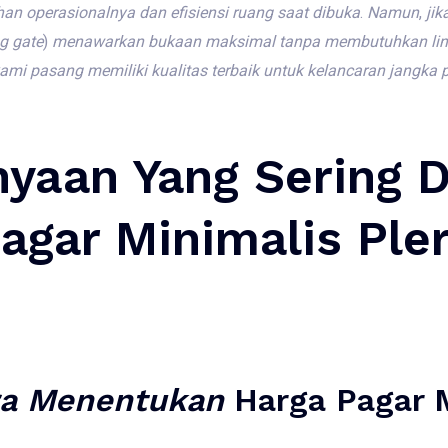
han
operasionalnya
dan
efisiensi
ruang
saat
dibuka
.
Namun
,
jik
ng
gate
)
menawarkan
bukaan
maksimal
tanpa
membutuhkan
li
ami
pasang
memiliki
kualitas
terbaik
untuk
kelancaran
jangka
yaan Yang Sering D
agar Minimalis Ple
a
Menentukan
Harga Pagar 