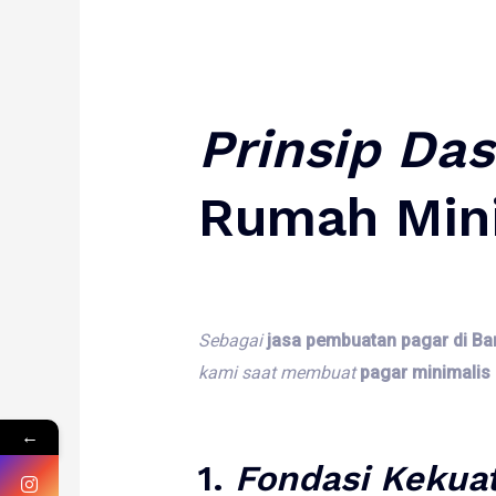
Prinsip
Das
Rumah Min
Sebagai
jasa pembuatan pagar di Ba
kami
saat
membuat
pagar minimalis 
←
1.
Fondasi
Kekua