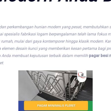
dan
perkembangan
hunian
modern
yang
pesat
,
membutuhkan
s
ai
spesialis
fabrikasi
logam
berpengalaman
telah
lama
fokus
m
rumah
,
mulai
dari
gaya
kontemporer
hingga
klasik
modern
.
Ka
a
elemen
desain
kunci
yang
memberikan
kesan
pertama
bagi
pr
u
Anda
membuat
keputusan
terbaik
dalam
memilih
pagar besi 
et
.