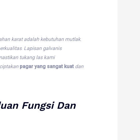
ahan
karat
adalah
kebutuhan
mutlak
.
erkualitas
.
Lapisan
galvanis
astikan
tukang
las
kami
ciptakan
pagar yang sangat kuat
dan
duan
Fungsi
Dan