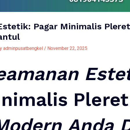
stetik: Pagar Minimalis Plere
antul
By
adminpusatbengkel
/
November 22, 2025
eamanan
Este
nimalis Pleret
Modern
Anda
D