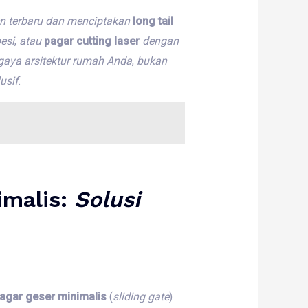
en
terbaru
dan
menciptakan
long tail
esi
,
atau
pagar cutting laser
dengan
gaya
arsitektur
rumah
Anda
,
bukan
usif
.
imalis
:
Solusi
agar geser minimalis
(
sliding
gate
)