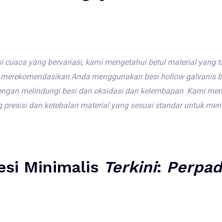
i
cuaca
yang
bervariasi
,
kami
mengetahui
betul
material
yang
t
merekomendasikan
Anda
menggunakan
besi
hollow galvanis
b
engan
melindungi
besi
dari
oksidasi
dan
kelembapan
.
Kami
mem
g
presisi
dan
ketebalan
material
yang
sesuai
standar
untuk
men
esi Minimalis
Terkini
:
Perpa