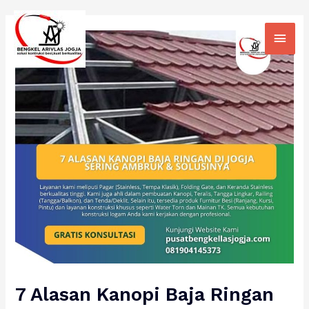
Skip
Main
to
Men
content
7 Alasan Kanopi Baja Ringan