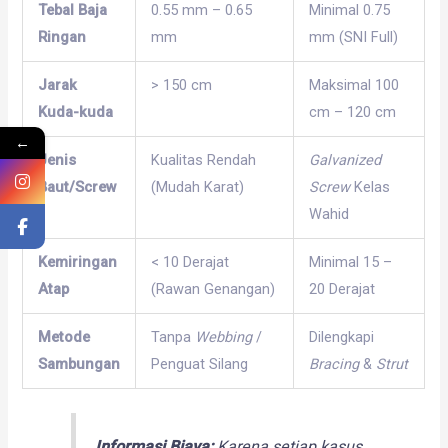
Tebal Baja
0.55 mm – 0.65
Minimal 0.75
Ringan
mm
mm (SNI Full)
Jarak
> 150 cm
Maksimal 100
Kuda-kuda
cm – 120 cm
←
Jenis
Kualitas Rendah
Galvanized
Baut/Screw
(Mudah Karat)
Screw
Kelas
Wahid
Kemiringan
< 10 Derajat
Minimal 15 –
Atap
(Rawan Genangan)
20 Derajat
Metode
Tanpa
Webbing
/
Dilengkapi
Sambungan
Penguat Silang
Bracing
&
Strut
Informasi Biaya:
Karena setiap kasus